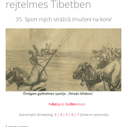
rejtelmes Tibetben
35. Sport mých strážců /mučení na koni/
Next →
Back to folder
← Previous
Automatic browsing:
3
|
4
|
5
|
6
|
7
(time in seconds)
Languages