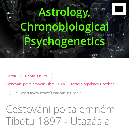
Astrology,
Chronobiological
Psychogenetics
/
/
Home
Photo album
Cestování po tajemném Tibetu 1897 - Utazás a rejtelmes Tibetben
/
35. Sport mých strážců /mučení na koni/
Cestování po tajemném
Tibetu 1897 - Utazás a