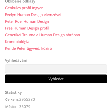
Oblíbené odkazy
Génkulcs profil ingyen
Evelyn Human Design elemzései
Peter Roe, Human Design
Free Human Design profil
Genetikai Trauma a Human Design ábrában
Kronobiológia
Kende Péter ügyvéd, közíró
Vyhledávání
Statistiky
2955380
Celkem:
35079
Měsíc: