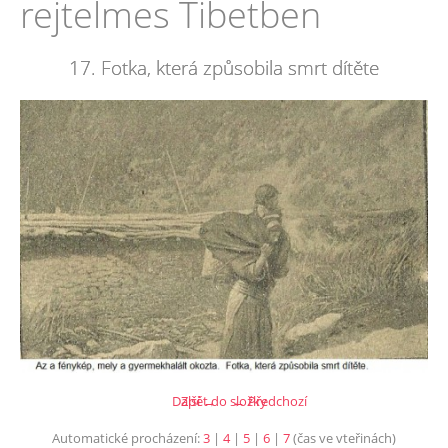
rejtelmes Tibetben
17. Fotka, která způsobila smrt dítěte
Další →
Zpět do složky
← Předchozí
Automatické procházení:
3
|
4
|
5
|
6
|
7
(čas ve vteřinách)