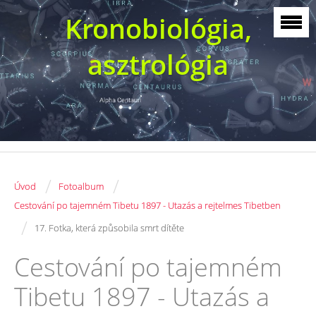
Kronobiológia,
asztrológia
/
/
Úvod
Fotoalbum
Cestování po tajemném Tibetu 1897 - Utazás a rejtelmes Tibetben
/
17. Fotka, která způsobila smrt dítěte
Cestování po tajemném
Tibetu 1897 - Utazás a