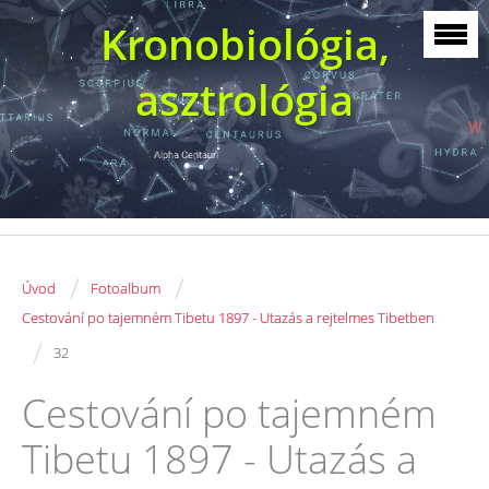
Kronobiológia,
asztrológia
/
/
Úvod
Fotoalbum
Cestování po tajemném Tibetu 1897 - Utazás a rejtelmes Tibetben
/
32
Cestování po tajemném
Tibetu 1897 - Utazás a