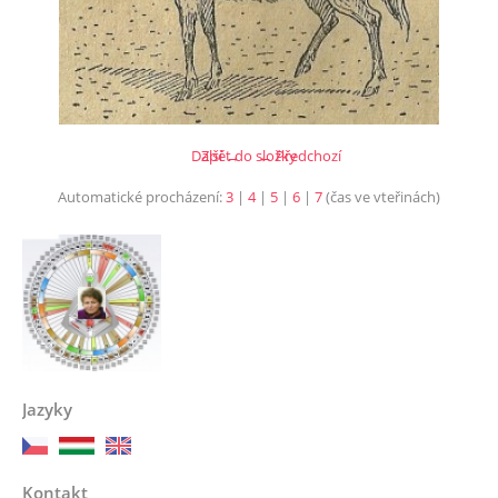
Další →
Zpět do složky
← Předchozí
Automatické procházení:
3
|
4
|
5
|
6
|
7
(čas ve vteřinách)
Jazyky
Kontakt