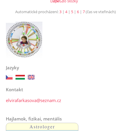
Další →
Zpět do složky
Automatické procházení:
3
|
4
|
5
|
6
|
7
(čas ve vteřinách)
Jazyky
Kontakt
elvirafarkasova@seznam.cz
Hajlamok, fizikai, mentális