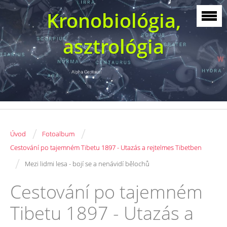
Kronobiológia,
asztrológia
/
/
Úvod
Fotoalbum
Cestování po tajemném Tibetu 1897 - Utazás a rejtelmes Tibetben
/
Mezi lidmi lesa - bojí se a nenávidí bělochů
Cestování po tajemném
Tibetu 1897 - Utazás a