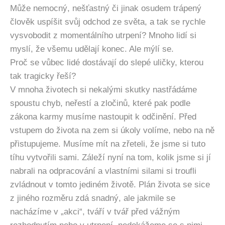
Může nemocný, nešťastný či jinak osudem trápený
člověk uspíšit svůj odchod ze světa, a tak se rychle
vysvobodit z momentálního utrpení? Mnoho lidí si
myslí, že všemu udělají konec. Ale mýlí se.
Proč se vůbec lidé dostávají do slepé uličky, kterou
tak tragicky řeší?
V mnoha životech si nekalými skutky nastřádáme
spoustu chyb, neřestí a zločinů, které pak podle
zákona karmy musíme nastoupit k odčinění. Před
vstupem do života na zem si úkoly volíme, nebo na ně
přistupujeme. Musíme mít na zřeteli, že jsme si tuto
tíhu vytvořili sami. Záleží nyní na tom, kolik jsme si jí
nabrali na odpracování a vlastními silami si troufli
zvládnout v tomto jediném životě. Plán života se sice
z jiného rozměru zdá snadný, ale jakmile se
nacházíme v „akci“, tváří v tvář před vážným