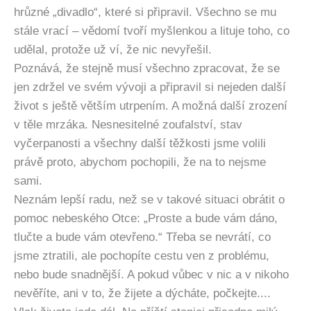
hrůzné „divadlo“, které si připravil. Všechno se mu
stále vrací – vědomí tvoří myšlenkou a lituje toho, co
udělal, protože už ví, že nic nevyřešil.
Poznává, že stejně musí všechno zpracovat, že se
jen zdržel ve svém vývoji a připravil si nejeden další
život s ještě větším utrpením. A možná další zrození
v těle mrzáka. Nesnesitelné zoufalství, stav
vyčerpanosti a všechny další těžkosti jsme volili
právě proto, abychom pochopili, že na to nejsme
sami.
Neznám lepší radu, než se v takové situaci obrátit o
pomoc nebeského Otce: „Proste a bude vám dáno,
tlučte a bude vám otevřeno.“ Třeba se nevrátí, co
jsme ztratili, ale pochopíte cestu ven z problému,
nebo bude snadnější. A pokud vůbec v nic a v nikoho
nevěříte, ani v to, že žijete a dýcháte, počkejte....