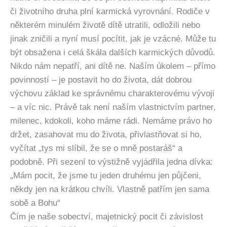
či životního druha plní karmická vyrovnání. Rodiče v
některém minulém životě dítě utratili, odložili nebo
jinak zničili a nyní musí pocítit, jak je vzácné. Může tu
být obsažena i celá škála dalších karmických důvodů.
Nikdo nám nepatří, ani dítě ne. Naším úkolem – přímo
povinností – je postavit ho do života, dát dobrou
výchovu základ ke správnému charakterovému vývoji
– a víc nic. Právě tak není naším vlastnictvím partner,
milenec, kdokoli, koho máme rádi. Nemáme právo ho
držet, zasahovat mu do života, přivlastňovat si ho,
vyčítat „tys mi slíbil, že se o mně postaráš“ a
podobně. Při sezení to výstižně vyjádřila jedna dívka:
„Mám pocit, že jsme tu jeden druhému jen půjčeni,
někdy jen na krátkou chvíli. Vlastně patřím jen sama
sobě a Bohu“
Čím je naše sobectví, majetnický pocit či závislost