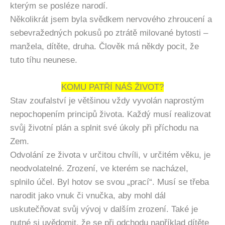
kterým se posléze narodí.
Několikrát jsem byla svědkem nervového zhroucení a
sebevražedných pokusů po ztrátě milované bytosti –
manžela, dítěte, druha. Člověk má někdy pocit, že
tuto tíhu neunese.
KOMU PATŘÍ NÁŠ ŽIVOT?
Stav zoufalství je většinou vždy vyvolán naprostým
nepochopením principů života. Každý musí realizovat
svůj životní plán a splnit své úkoly při příchodu na
Zem.
Odvolání ze života v určitou chvíli, v určitém věku, je
neodvolatelné. Zrození, ve kterém se nacházel,
splnilo účel. Byl hotov se svou „prací“. Musí se třeba
narodit jako vnuk či vnučka, aby mohl dál
uskutečňovat svůj vývoj v dalším zrození. Také je
nutné si uvědomit, že se při odchodu například dítěte