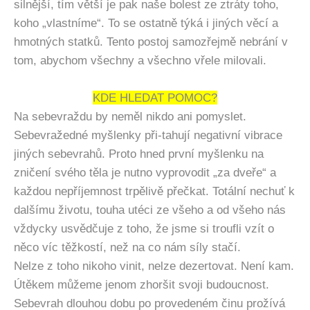
silnější, tím větší je pak naše bolest ze ztráty toho,
koho „vlastníme“. To se ostatně týká i jiných věcí a
hmotných statků. Tento postoj samozřejmě nebrání v
tom, abychom všechny a všechno vřele milovali.
KDE HLEDAT POMOC?
Na sebevraždu by neměl nikdo ani pomyslet.
Sebevražedné myšlenky při-tahují negativní vibrace
jiných sebevrahů. Proto hned první myšlenku na
zničení svého těla je nutno vyprovodit „za dveře“ a
každou nepříjemnost trpělivě přečkat. Totální nechuť k
dalšímu životu, touha utéci ze všeho a od všeho nás
vždycky usvědčuje z toho, že jsme si troufli vzít o
něco víc těžkostí, než na co nám síly stačí.
Nelze z toho nikoho vinit, nelze dezertovat. Není kam.
Útěkem můžeme jenom zhoršit svoji budoucnost.
Sebevrah dlouhou dobu po provedeném činu prožívá