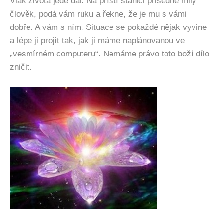
Vlak života jede dál. Na příští stanici přisedne milý
člověk, podá vám ruku a řekne, že je mu s vámi
dobře. A vám s ním. Situace se pokaždé nějak vyvine
a lépe ji projít tak, jak ji máme naplánovanou ve
„vesmírném computeru“. Nemáme právo toto boží dílo
zničit.