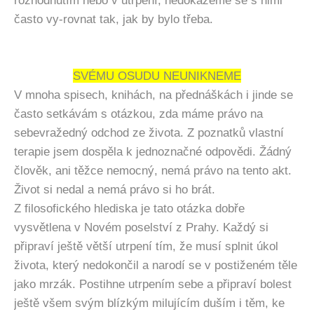
rozhodnutím nebo v utrpení, nedokážeme se s nimi
často vy-rovnat tak, jak by bylo třeba.
SVÉMU OSUDU NEUNIKNEME
V mnoha spisech, knihách, na přednáškách i jinde se
často setkávám s otázkou, zda máme právo na
sebevražedný odchod ze života. Z poznatků vlastní
terapie jsem dospěla k jednoznačné odpovědi. Žádný
člověk, ani těžce nemocný, nemá právo na tento akt.
Život si nedal a nemá právo si ho brát.
Z filosofického hlediska je tato otázka dobře
vysvětlena v Novém poselství z Prahy. Každý si
připraví ještě větší utrpení tím, že musí splnit úkol
života, který nedokončil a narodí se v postiženém těle
jako mrzák. Postihne utrpením sebe a připraví bolest
ještě všem svým blízkým milujícím duším i těm, ke