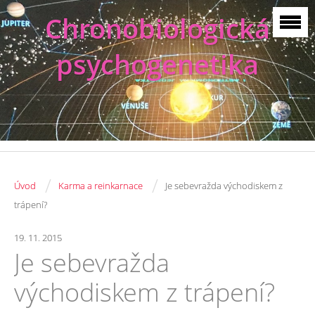
Chronobiologická
psychogenetika
/
/
Úvod
Karma a reinkarnace
Je sebevražda východiskem z
trápení?
19. 11. 2015
Je sebevražda
východiskem z trápení?