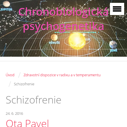
Chronobiologická
psychogenetika
/
Úvod
Zdravotní dispozice v radixu a v temperamentu
/
Schizofrenie
Schizofrenie
24. 6. 2016
Ota Pavel