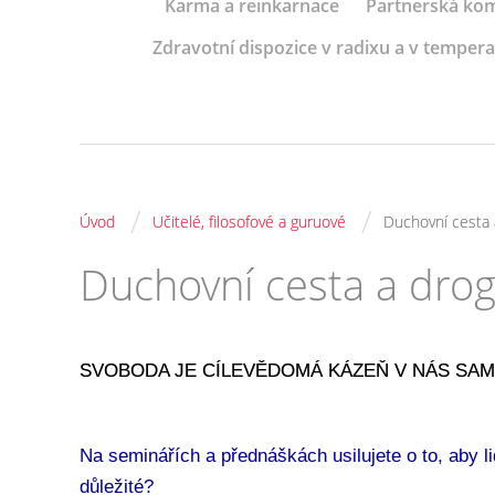
Karma a reinkarnace
Partnerská kom
Zdravotní dispozice v radixu a v tempe
/
/
Úvod
Učitelé, filosofové a guruové
Duchovní cesta 
Duchovní cesta a dro
SVOBODA JE CÍLEVĚDOMÁ KÁZEŇ V NÁS SA
Na seminářích a přednáškách usilujete o to, aby li
důležité?