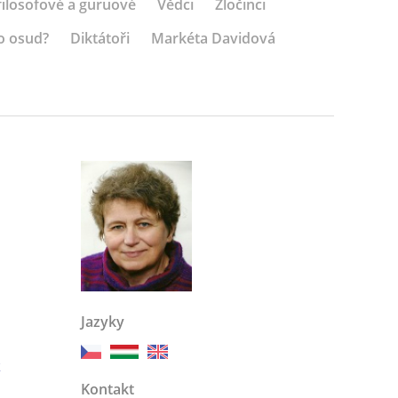
 filosofové a guruové
Vědci
Zločinci
o osud?
Diktátoři
Markéta Davidová
Jazyky
k
Kontakt