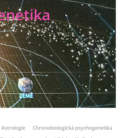
enetika
Astrologie
Chronobiologická psychogenetika