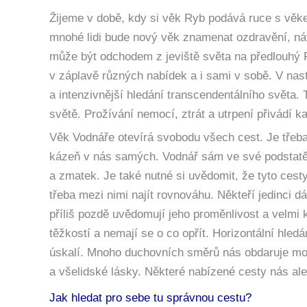
Žijeme v době, kdy si věk Ryb podává ruce s věk
mnohé lidi bude nový věk znamenat ozdravění, návr
může být odchodem z jeviště světa na předlouhý Pl
v záplavě různých nabídek a i sami v sobě. V na
a intenzivnější hledání transcendentálního světa
světě. Prožívání nemocí, ztrát a utrpení přivádí 
Věk Vodnáře otevírá svobodu všech cest. Je třeba
kázeň v nás samých. Vodnář sám ve své podstatě p
a zmatek. Je také nutné si uvědomit, že tyto cesty
třeba mezi nimi najít rovnováhu. Někteří jedinci d
příliš pozdě uvědomují jeho proměnlivost a velmi 
těžkostí a nemají se o co opřít. Horizontální hled
úskalí. Mnoho duchovních směrů nás obdaruje mou
a všelidské lásky. Některé nabízené cesty nás ale
Jak hledat pro sebe tu správnou cestu?