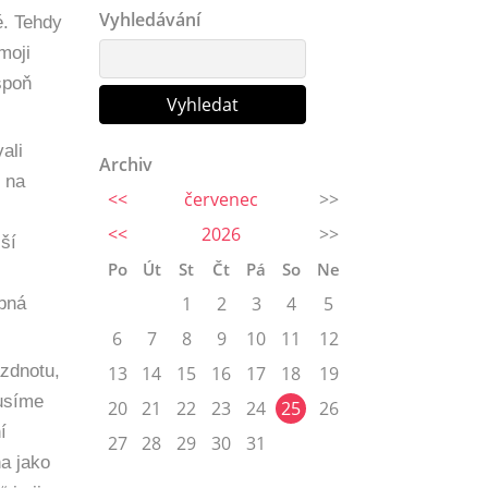
Vyhledávání
é. Tehdy
moji
spoň
ali
Archiv
í na
<<
červenec
>>
<<
2026
>>
lší
Po
Út
St
Čt
Pá
So
Ne
ebná
1
2
3
4
5
6
7
8
9
10
11
12
ázdnotu,
13
14
15
16
17
18
19
musíme
20
21
22
23
24
25
26
í
27
28
29
30
31
na jako