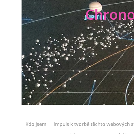
Chrono
Kdo jsem
Impuls k tvorbě těchto webových s