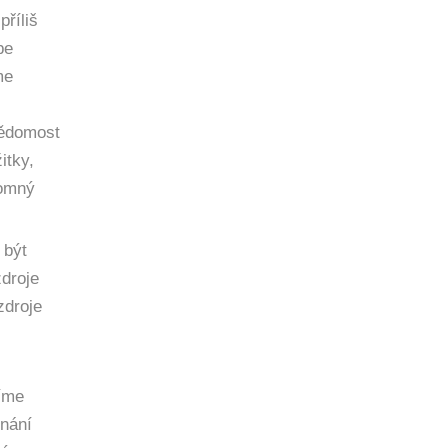
příliš
be
me
vědomost
itky,
tomný
 být
zdroje
zdroje
síme
znání