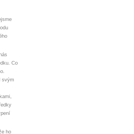
nejsme
rodu
kého
 nás
edku. Co
no.
d svým
škami,
tředky
rpení
že ho