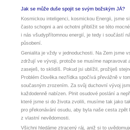
Jak se může duše spojit se svým božským JÁ?
Kosmickou inteligenci, kosmickou Energii, jsme s
často schopni a ani ochotni přiblížit se této mocné
i nás všudypřítomnou energií, je tedy i součástí 
působení.
Genialita je vždy v jednoduchosti. Na Zem jsme vs
zdržují ve vývoji, protože se musíme napravovat a
zaseješ, to sklidíš. Pokud jsi ublížil, prožiješ ste
Problém člověka nezřídka spočívá převážně v tom
současným zrozením. Za svůj duchovní vývoj jsm
každodenně nabízen. Plnit osudové poslání a nepř
které jsme si do života zvolili, musíme tak jako t
pro překonávání osudu, aby byla naše cesta zpět 
z vlastní nevědomosti.
Všichni hledáme ztracený ráj, aniž si to uvědom