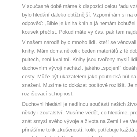
V současné době máme k dispozici celou řadu vzác
bylo hledání daleko obtížnější. Vzpomínám si na o
odpověď: „Bible je kniha knih a já nemám bohužel 
kousek přečíst. Pokud máte vy čas, pak tam najde
V našem národě bylo mnoho lidí, kteří se věnovali
knihy. Mám doma několik beden materiálů z té doby.
pultech, není kvalitní. Knihy jsou tvořeny myslí li
duchovním vývoji nachází, jakého „spojení“ dosáhl.
cesty. Může být ukazatelem jako poutnická hůl na
snažení. Musíme to dokázat pocitově rozlišit. Je 
rozlišovací schopnost.
Duchovní hledání je nedílnou součástí našich živ
někdy i zoufalství. Musíme vědět, co hledáme, p
znát smysl svého vývoje a života na Zemi i ve Ve
přinášíme tolik zkušeností, kolik potřebuje každá