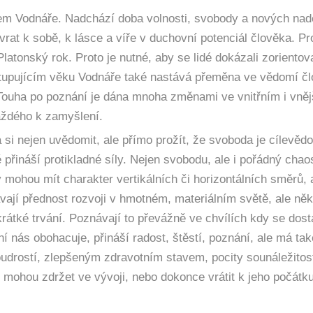
em Vodnáře. Nadchází doba volnosti, svobody a nových nadě
at k sobě, k lásce a víře v duchovní potenciál člověka. Pro
atonský rok. Proto je nutné, aby se lidé dokázali zorientov
stupujícím věku Vodnáře také nastává přeměna ve vědomí č
. Touha po poznání je dána mnoha změnami ve vnitřním i vně
každého k zamyšlení.
 si nejen uvědomit, ale přímo prožít, že svoboda je cílevěd
řináší protikladné síly. Nejen svobodu, ale i pořádný chao
 mohou mít charakter vertikálních či horizontálních směrů, 
ávají přednost rozvoji v hmotném, materiálním světě, ale něk
krátké trvání. Poznávají to převážně ve chvílích kdy se dost
ání nás obohacuje, přináší radost, štěstí, poznání, ale má ta
drostí, zlepšeným zdravotním stavem, pocity sounáležitos
 mohou zdržet ve vývoji, nebo dokonce vrátit k jeho počátku