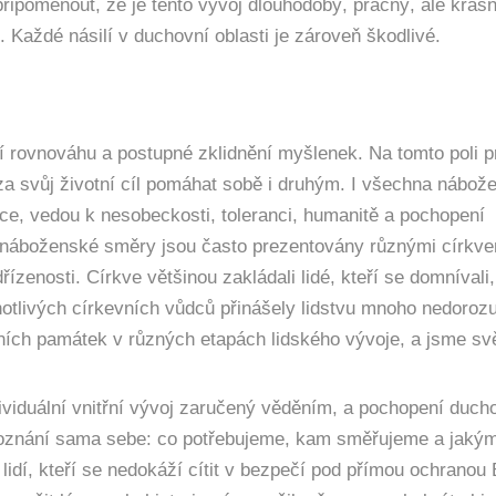
řipomenout, že je tento vývoj dlouhodobý, pracný, ale krásn
Každé násilí v duchovní oblasti je zároveň škodlivé.
řní rovnováhu a postupné zklidnění myšlenek. Na tomto poli p
 za svůj životní cíl pomáhat sobě i druhým. I všechna nábož
sce, vedou k nesobeckosti, toleranci, humanitě a pochopení
é náboženské směry jsou často prezentovány různými církv
ízenosti. Církve většinou zakládali lidé, kteří se domnívali,
dnotlivých církevních vůdců přinášely lidstvu mnoho nedoroz
urních památek v různých etapách lidského vývoje, a jsme s
viduální vnitřní vývoj zaručený věděním, a pochopení duch
poznání sama sebe: co potřebujeme, kam směřujeme a jakým
lidí, kteří se nedokáží cítit v bezpečí pod přímou ochranou 