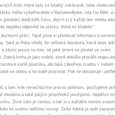
ných knih, které byly za totality zakázané, nebo sledovan
tázku mého vyšetřovatele v Bartolomějské, zda čtu Bibli, a 
v poslední době tolik času, abych si jí každý den mohla ale
te nejednu odpověď na otázky, které mi kladete.“
 duchovní práci. Tajně jsme si předávali informace a xeroxov
 Také je třeba vědět, že veškerá literatura, která dnes lež
dí a závisí pouze na tom, na jaké úrovni se pisatel ve svém
 Dobrá kniha je jako světlo, které dokáže prozářit etapu da
 tarotové kartě poutníka, ale také zákeřnou zradou v našem
nutné se sebou a na sobě pracovat. Pak se dostavuje i potř
otů a tam, kde nenacházíme pravou podstatu, pociťujeme pr
roč hledáme a také jakých prostředků použijeme. Nejdříve 
smíru. Život sám je cestou, a tak si v každém novém zrozen
 duše ke svému dalšímu rozvoji. Duše lidská je opět zasaze