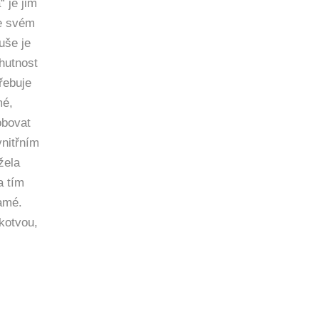
“ je jim
ve svém
uše je
ohutnost
řebuje
mé,
obovat
nitřním
žela
a tím
amé.
kotvou,