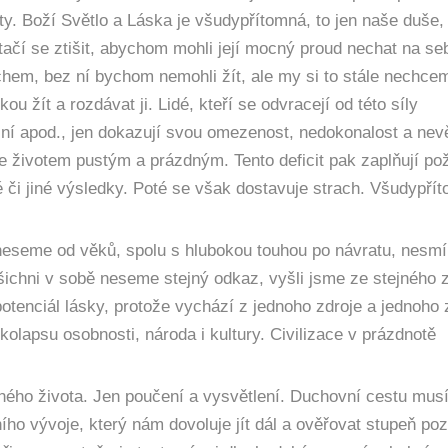
y. Boží Světlo a Láska je všudypřítomná, to jen naše duše, 
čí se ztišit, abychom mohli její mocný proud nechat na se
echem, bez ní bychom nemohli žít, ale my si to stále nechce
u žít a rozdávat ji. Lidé, kteří se odvracejí od této síly
nální apod., jen dokazují svou omezenost, nedokonalost a ne
e životem pustým a prázdným. Tento deficit pak zaplňují pož
 či jiné výsledky. Poté se však dostavuje strach. Všudypří
neseme od věků, spolu s hlubokou touhou po návratu, nesmí
šichni v sobě neseme stejný odkaz, vyšli jsme ze stejného 
tenciál lásky, protože vychází z jednoho zdroje a jednoho 
kolapsu osobnosti, národa i kultury. Civilizace v prázdnotě
ného života. Jen poučení a vysvětlení. Duchovní cestu mu
ího vývoje, který nám dovoluje jít dál a ověřovat stupeň po