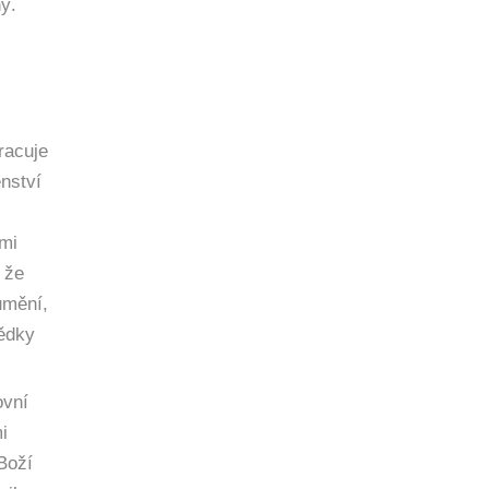
ý.
racuje
enství
emi
 že
umění,
vědky
ovní
i
Boží