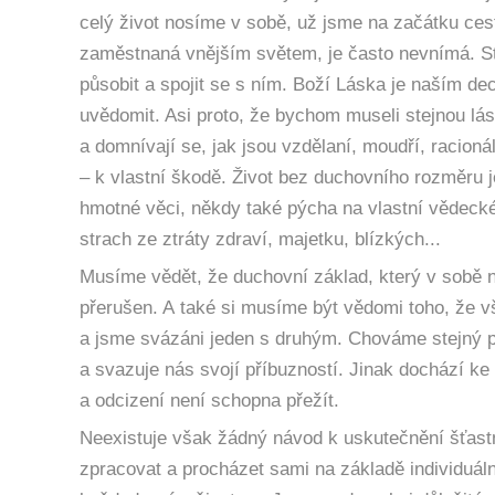
celý život nosíme v sobě, už jsme na začátku cest
zaměstnaná vnějším světem, je často nevnímá. Sta
působit a spojit se s ním. Boží Láska je naším d
uvědomit. Asi proto, že bychom museli stejnou lásko
a domnívají se, jak jsou vzdělaní, moudří, racio
– k vlastní škodě. Život bez duchovního rozměru j
hmotné věci, někdy také pýcha na vlastní vědecké
strach ze ztráty zdraví, majetku, blízkých...
Musíme vědět, že duchovní základ, který v sobě 
přerušen. A také si musíme být vědomi toho, že v
a jsme svázáni jeden s druhým. Chováme stejný po
a svazuje nás svojí příbuzností. Jinak dochází ke 
a odcizení není schopna přežít.
Neexistuje však žádný návod k uskutečnění šťast
zpracovat a procházet sami na základě individuáln