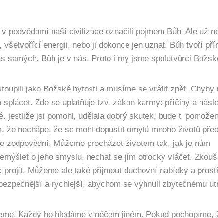
i v podvědomí naší civilizace označili pojmem Bůh. Ale už 
, všetvořící energii, nebo ji dokonce jen uznat. Bůh tvoří pří
nás samých. Bůh je v nás. Proto i my jsme spolutvůrci Božs
toupili jako Božské bytosti a musíme se vrátit zpět. Chyby
 splácet. Zde se uplatňuje tzv. zákon karmy: příčiny a násl
jné. jestliže jsi pomohl, udělala dobrý skutek, bude ti pomože
, že nechápe, že se mohl dopustit omylů mnoho životů pře
e zodpovědní. Můžeme procházet životem tak, jak je nám
emýšlet o jeho smyslu, nechat se jím otrocky vláčet. Zkou
ak projít. Můžeme ale také přijmout duchovní nabídky a pros
bezpečnější a rychlejší, abychom se vyhnuli zbytečnému ut
ujeme. Každý ho hledáme v něčem jiném. Pokud pochopíme, 