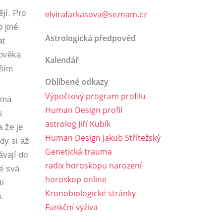
jí. Pro
elvirafarkasova@seznam.cz
 jiné
Astrologická předpověď
at
lověka
Kalendář
jším
Oblíbené odkazy
Výpočtový program profilu
omá
Human Design profil
s
astrolog Jiří Kubík
a že je
Human Design Jakub Střítežský
dy si až
Genetická trauma
ávají do
radix horoskopu narození
ké svá
horoskop online
ti
Kronobiologické stránky
.
Funkční výživa