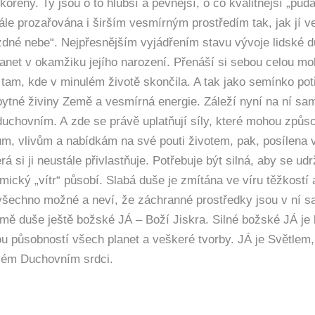
řeny. Ty jsou o to hlubší a pevnější, o co kvalitnější „půda
ále prozařována i širším vesmírným prostředím tak, jak jí 
dné nebe“. Nejpřesnějším vyjádřením stavu vývoje lidské d
planet v okamžiku jejího narození. Přenáší si sebou celou m
 tam, kde v minulém životě skončila. A tak jako semínko pot
zbytné živiny Země a vesmírná energie. Záleží nyní na ní sa
duchovním. A zde se právě uplatňují síly, které mohou způs
, vlivům a nabídkám na své pouti životem, pak, posílena v
 si ji neustále přivlastňuje. Potřebuje být silná, aby se udr
mický „vítr“ působí. Slabá duše je zmítána ve víru těžkostí 
 všechno možné a neví, že záchranné prostředky jsou v ní s
omě duše ještě božské JÁ – Boží Jiskra. Silné božské JÁ je 
rou působností všech planet a veškeré tvorby. JÁ je Světlem,
svém Duchovním srdci.