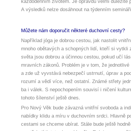
každodenním životem. Je opravdu velmi důležité p
A výsledků nelze dosáhnout na týdenním semináři. 
Můžete nám doporučit některé duchovní cesty?
Například jóga je dobrou cestou, jak nastolit vnit
mnoho obětavých a schopných lidí, kteří si vytkli
světa jsou dobrou a účinnou cestou, pokud učí lá
mravních zákonů. Problém je v tom, že jednotliv
a zde už vyvstává nebezpečí ustrnutí, úprav a podř
rozumí a vědí více, než ostatní. Známé střety je
ba i válek. S nepochopením souvisí i ničení kult
tohoto šílenství ještě dnes.
Pro Nový Věk bude závazná vnitřní svoboda a indi
nabídky klidu a míru v duchovním srdci. Hlavně 
cestami se chceme ubírat. Stále bude ještě hodně 