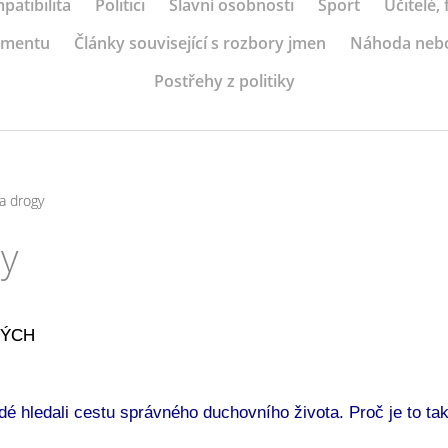
patibilita
Politici
Slavní osobnosti
Sport
Učitelé,
ramentu
Články související s rozbory jmen
Náhoda neb
Postřehy z politiky
a drogy
gy
MÝCH
dé hledali cestu správného duchovního života. Proč je to ta