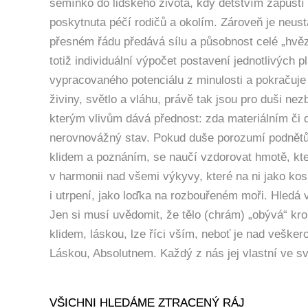
semínko do lidského života, kdy dětstvím zapustí ko
poskytnuta péčí rodičů a okolím. Zároveň je neust
přesném řádu předává sílu a působnost celé „hvěz
totiž individuální výpočet postavení jednotlivých 
vypracovaného potenciálu z minulosti a pokračuje
živiny, světlo a vláhu, právě tak jsou pro duši ne
kterým vlivům dává přednost: zda materiálním či 
nerovnovážný stav. Pokud duše porozumí podnětům
klidem a poznáním, se naučí vzdorovat hmotě, která
v harmonii nad všemi výkyvy, které na ni jako kos
i utrpení, jako loďka na rozbouřeném moři. Hledá
Jen si musí uvědomit, že tělo (chrám) „obývá“ kr
klidem, láskou, lze říci vším, neboť je nad veške
Láskou, Absolutnem. Každý z nás jej vlastní ve 
VŠICHNI HLEDÁME ZTRACENÝ RÁJ