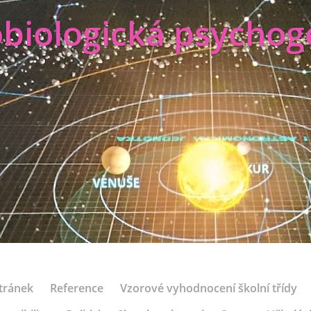
biologická psychog
tránek
Reference
Vzorové vyhodnocení školní třídy