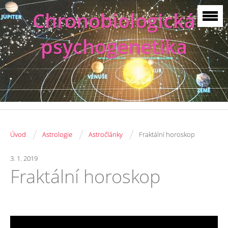
Chronobiologická
psychogenetika
/
/
/
Úvod
Astrologie
Astročlánky
Fraktální horoskop
3. 1. 2019
Fraktální horoskop