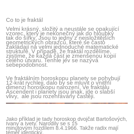
Co to je fraktál
Velmi krásný, složitý a neustále se opakující
vzorec, který je nekonečný jak do hloubky
tak do šířky. Jsou to jedny z nejsložitějších
geometrických obrazců, které se často
zakládají na velmi jednoduché matematické
struktuře. V případě, že fraktál rozdělíme,
zjistíme, že každá část je zmenšenou kopií
celého útvaru. Tenhle jev se nazývá
sebepodobnost.
Ve fraktálním horoskopu planety se pohybují
12-krát rychleji, dalo by se mluvit o vnitřní
dimenzi horoskopu narození. Ve fraktálu
Ascendent i planety jsou jinak, jde o slabší
vlivy,
ale jsou rozehrávány častěji.
Jako příklad je tady horoskop dvojčat Bartošových,
Ivany a Ivety. Narodily se s 15
minutovým rozdílem 8.4.1966. Takže radix mají
téměř identický.