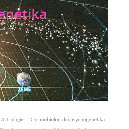
enetika
Astrologie
Chronobiologická psychogenetika