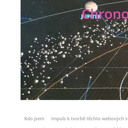
Chrono
Kdo jsem
Impuls k tvorbě těchto webových s