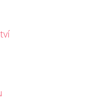
tví
u