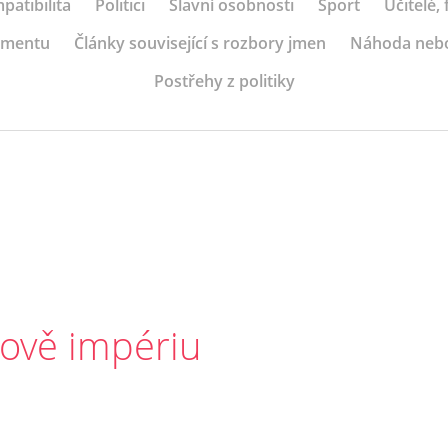
patibilita
Politici
Slavní osobnosti
Sport
Učitelé,
ramentu
Články související s rozbory jmen
Náhoda neb
Postřehy z politiky
nově impériu