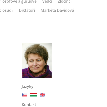
 filosofové a guruové
Vědci
Zločinci
o osud?
Diktátoři
Markéta Davidová
Jazyky
Kontakt