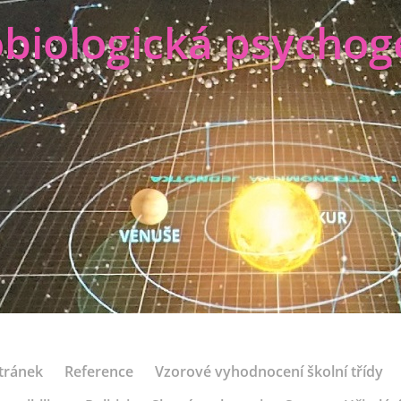
biologická psychog
tránek
Reference
Vzorové vyhodnocení školní třídy