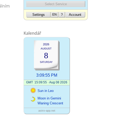
álním
Kalendář