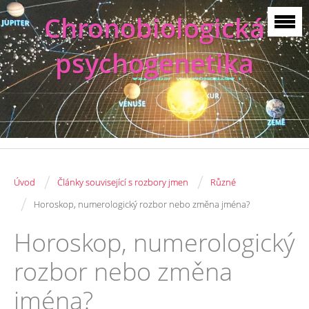
Chronobiologická
psychogenetika
/
/
Úvod
Články související s rozbory jmen
Různé
/
Horoskop, numerologický rozbor nebo změna jména?
Horoskop, numerologický
rozbor nebo změna
jména?