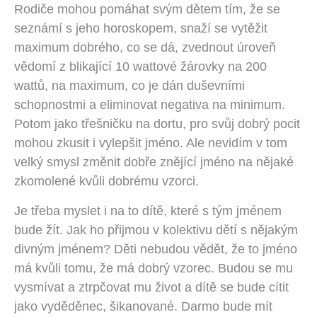
Rodiče mohou pomáhat svým dětem tím, že se
seznámí s jeho horoskopem, snaží se vytěžit
maximum dobrého, co se dá, zvednout úroveň
vědomí z blikající 10 wattové žárovky na 200
wattů, na maximum, co je dán duševními
schopnostmi a eliminovat negativa na minimum.
Potom jako třešničku na dortu, pro svůj dobrý pocit
mohou zkusit i vylepšit jméno. Ale nevidím v tom
velký smysl změnit dobře znějící jméno na nějaké
zkomolené kvůli dobrému vzorci.
Je třeba myslet i na to dítě, které s tým jménem
bude žít. Jak ho přijmou v kolektivu dětí s nějakým
divným jménem? Děti nebudou vědět, že to jméno
má kvůli tomu, že má dobrý vzorec. Budou se mu
vysmívat a ztrpčovat mu život a dítě se bude cítit
jako vyděděnec, šikanované. Darmo bude mít