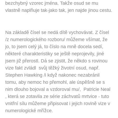
bezchybný vzorec jména. Takže osud se mu
vlastně naplňuje tak-jako tak, jen najde jinou cestu.
Na základě čísel se nedá dítě vychovávat. Z čísel
/z numerologického rozboru/ můžeme všímat, že
jo, to jsem celý já, to číslo na mně docela sedí,
některé charakteristiky se ještě neprojevily, jiné
jsem již přerostl. Dá se zjistit, že někdo s rovinou
vize fakt zvládl svůj těžký životní osud, např.
Stephen Hawking /i když nakonec nezabránil
tomu, aby nemoc ho přemohl, ale úspěšně se s
nim dlouho bojoval a vzdoroval mu/, Patricie Neal
, která se zotavila ze série záchvatů mrtvice - tuto
vnitřní sílu můžeme připisovat i jejich rovině vize v
numerologické mřížce.