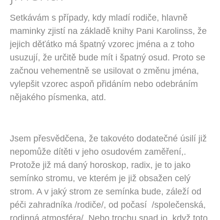
Setkávám s případy, kdy mladí rodiče, hlavně
maminky zjistí na základě knihy Pani Karolinss, že
jejich děťátko má špatný vzorec jména a z toho
usuzují, že určitě bude mít i špatný osud. Proto se
začnou vehementně se usilovat o změnu jména,
vylepšit vzorec aspoň přidáním nebo odebráním
nějakého písmenka, atd.
Jsem přesvědčena, že takovéto dodatečné úsilí již
nepomůže dítěti v jeho osudovém zaměření,.
Protože již má daný horoskop, radix, je to jako
semínko stromu, ve kterém je již obsažen celý
strom. A v jaký strom ze semínka bude, záleží od
péči zahradníka /rodiče/, od počasí /společenská,
rodinná atmosféra/. Nebo trochu snad jo, když toto