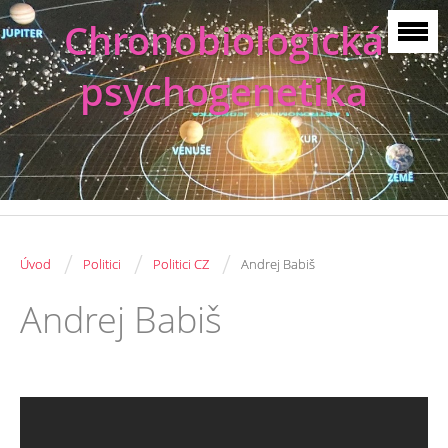
Chronobiologická
psychogenetika
/
/
/
Úvod
Politici
Politici CZ
Andrej Babiš
Andrej Babiš