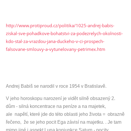
http://www.protiproud.cz/politika/1025-andrej-babis-
ziskal-sve-pohadkove-bohatstvi-za-podezrelych-okolnosti-
kdo-stal-za-vrazdou-jana-duckeho-v-ci-prospech-
falsovane-smlouvy-a-vytunelovany-petrimex.htm
Andrej Babiš se narodil v roce 1954 v Bratislavě.
V jeho horoskopu narození je vidět silně obsazený 2.
dům - silná koncentrace na peníze a na majetek,
ale napětí, které jde do této oblasti jeho života = obrazně
řečeno, že se jeho pocit Ega závisí na majetku. . Je tam
mimo jiné i aspekt Luna konjunkce Saturn - pocity