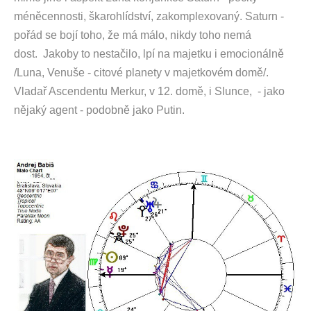
méněcennosti, škarohlídství, zakomplexovaný. Saturn -
pořád se bojí toho, že má málo, nikdy toho nemá
dost. Jakoby to nestačilo, lpí na majetku i emocionálně
/Luna, Venuše - citové planety v majetkovém domě/.
Vladař Ascendentu Merkur, v 12. domě, i Slunce, - jako
nějaký agent - podobně jako Putin.