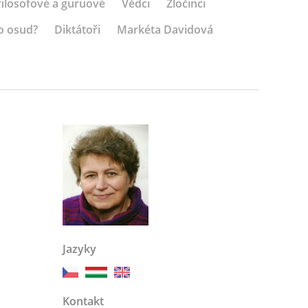
 filosofové a guruové
Vědci
Zločinci
o osud?
Diktátoři
Markéta Davidová
Jazyky
Kontakt