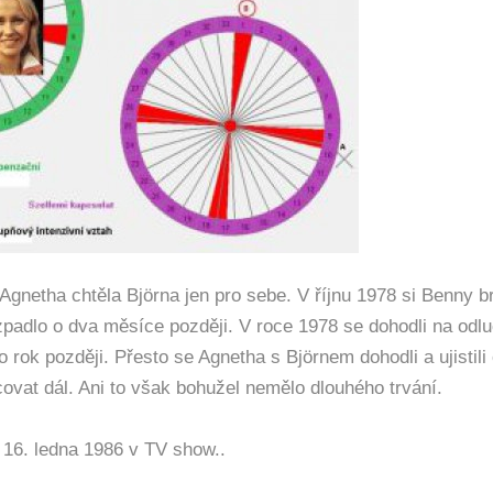
 Agnetha chtěla
Björna
jen pro sebe. V říjnu 1978 si Benny br
zpadlo o dva měsíce později. V roce 1978 se dohodli na odlu
 rok později. Přesto se Agnetha s Björnem dohodli a ujistili 
ovat dál. Ani to však bohužel nemělo dlouhého trvání.
 16. ledna 1986 v TV show..