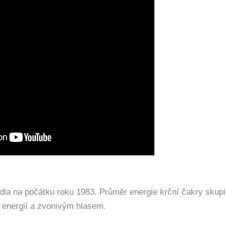
la na počátku roku 1983. Průměr energie krční čakry skupi
u energií a zvonivým hlasem.