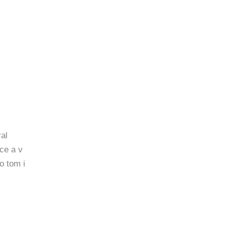
al
ce a v
o tom i