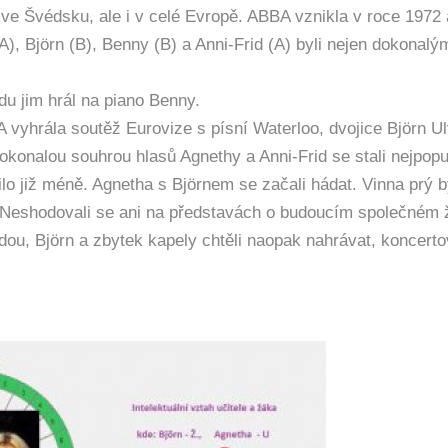
 ve Švédsku, ale i v celé Evropě. ABBA vznikla v roce 1972 
, Björn (B), Benny (B) a Anni-Frid (A) byli nejen dokonalý
du jim hrál na piano Benny.
A vyhrála soutěž Eurovize s písní Waterloo, dvojice Björn U
okonalou souhrou hlasů Agnethy a Anni-Frid se stali nejpopu
o již méně. Agnetha s Björnem se začali hádat. Vinna prý by
. Neshodovali se ani na představách o budoucím společném ž
ndou, Björn a zbytek kapely chtěli naopak nahrávat, koncerto