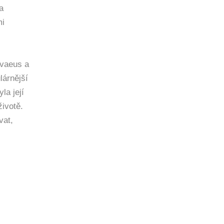
a
mi
lvaeus a
lárnější
la její
ivotě.
vat,