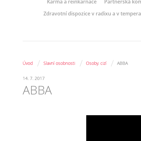
Karma a reinkarnace
Partnerská kom
Zdravotní dispozice v radixu a v tempe
/
/
/
Úvod
Slavní osobnosti
Osoby. cizí
ABBA
14. 7. 2017
ABBA