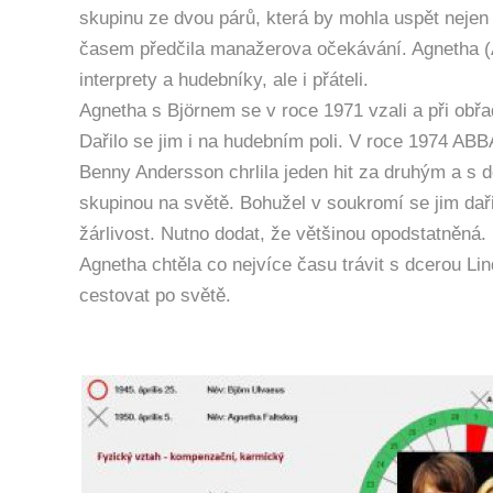
skupinu ze dvou párů, která by mohla uspět nejen
časem předčila manažerova očekávání. Agnetha (A)
interprety a hudebníky, ale i přáteli.
Agnetha s Björnem se v roce 1971 vzali a při obřa
Dařilo se jim i na hudebním poli. V roce 1974 ABB
Benny Andersson chrlila jeden hit za druhým a s d
skupinou na světě. Bohužel v soukromí se jim dařil
žárlivost. Nutno dodat, že většinou opodstatněná
Agnetha chtěla co nejvíce času trávit s dcerou Li
cestovat po světě.