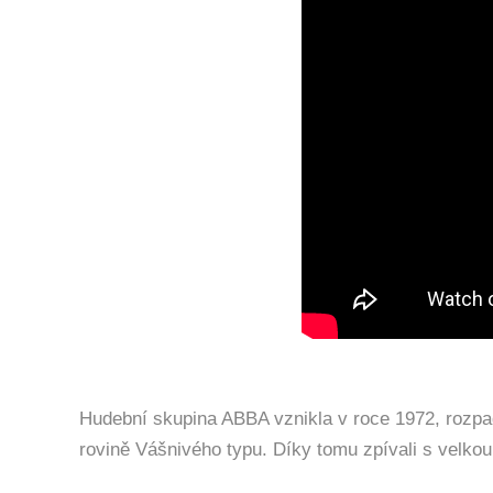
Hudební skupina ABBA vznikla v roce 1972, rozpad
rovině Vášnivého typu. Díky tomu zpívali s velko