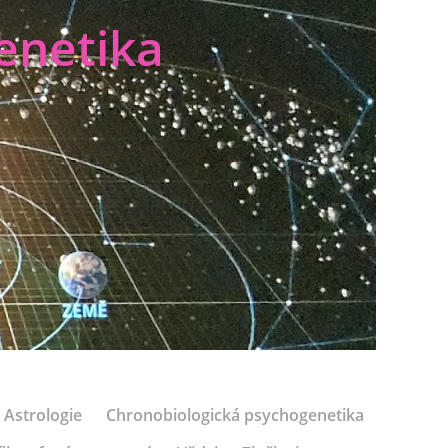
enetika
Astrologie
Chronobiologická psychogenetika