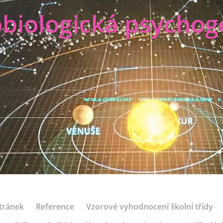
biologická psychog
tránek
Reference
Vzorové vyhodnocení školní třídy