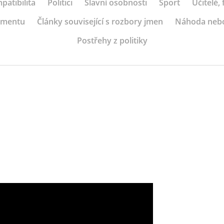
patibilita
Politici
Slavní osobnosti
Sport
Učitelé,
ramentu
Články související s rozbory jmen
Náhoda neb
Postřehy z politiky