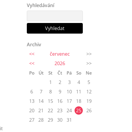
Vyhledávání
Archiv
<<
červenec
>>
<<
2026
>>
Po
Út
St
Čt
Pá
So
Ne
1
2
3
4
5
6
7
8
9
10
11
12
13
14
15
16
17
18
19
20
21
22
23
24
25
26
27
28
29
30
31
it