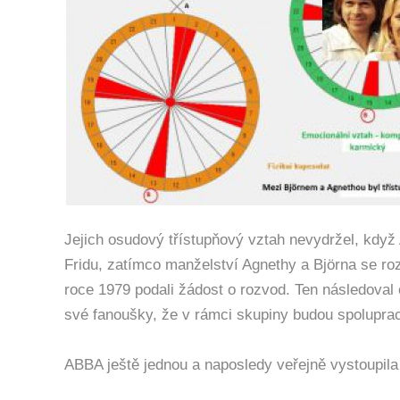
Jejich osudový třístupňový vztah nevydržel, když
Fridu, zatímco manželství Agnethy a Björna se ro
roce 1979 podali žádost o rozvod. Ten následoval o
své fanoušky, že v rámci skupiny budou spoluprac
ABBA ještě jednou a naposledy veřejně vystoupila