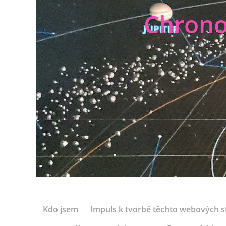
Chrono
Kdo jsem
Impuls k tvorbě těchto webových s