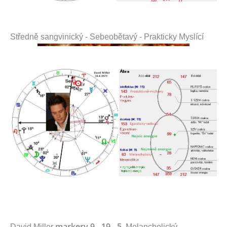
Středně sangvinický - Sebeobětavý - Prakticky Myslící
markery 9 - 19 - 5
David Miller
Melancholický -