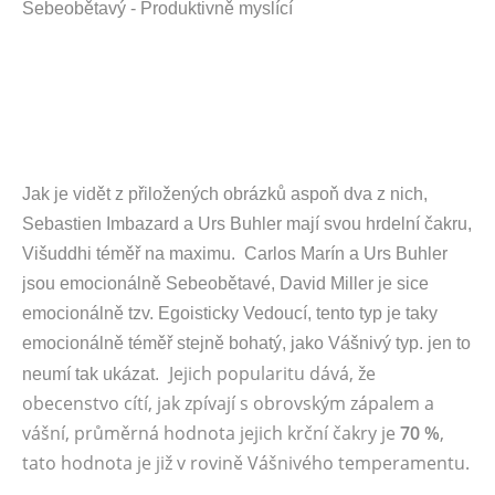
Sebeobětavý - Produktivně myslící
Jak je vidět z přiložených obrázků aspoň dva z nich,
Sebastien Imbazard a Urs Buhler mají svou hrdelní čakru,
Višuddhi téměř na maximu. Carlos Marín a Urs Buhler
jsou emocionálně Sebeobětavé, David Miller je sice
emocionálně tzv. Egoisticky Vedoucí, tento typ je taky
emocionálně téměř stejně bohatý, jako Vášnivý typ. jen to
Jejich popularitu dává, že
neumí tak ukázat.
obecenstvo cítí, jak zpívají s obrovským zápalem a
vášní, průměrná hodnota jejich krční čakry je
70 %
,
tato hodnota je již v rovině Vášnivého temperamentu.