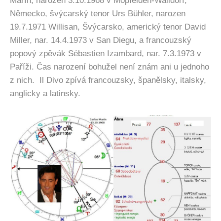
Marín, narozen 3.10.1968 v Mopfelden-Walldorf,
Německo, švýcarský tenor Urs Bühler, narozen
19.7.1971 Willisan, Švýcarsko, americký tenor David
Miller, nar. 14.4.1973 v San Diegu, a francouzský
popový zpěvák Sébastien Izambard, nar. 7.3.1973 v
Paříži. Čas narození bohužel není znám ani u jednoho
z nich. Il Divo zpívá francouzsky, španělsky, italsky,
anglicky a latinsky.