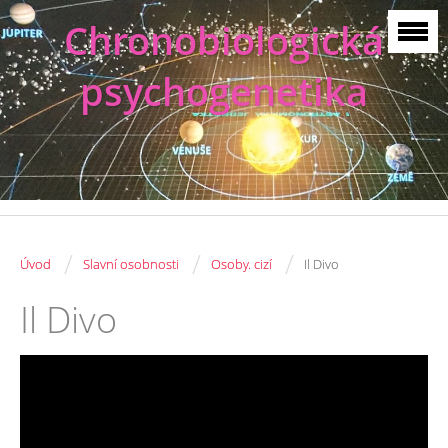
Chronobiologická
psychogenetika
/
/
/
Úvod
Slavní osobnosti
Osoby. cizí
Il Divo
Il Divo