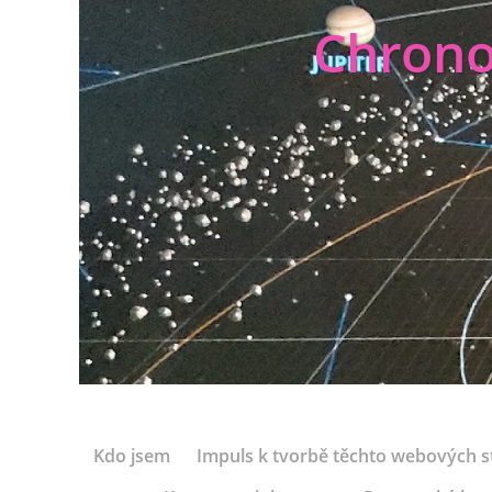
Chrono
Kdo jsem
Impuls k tvorbě těchto webových s