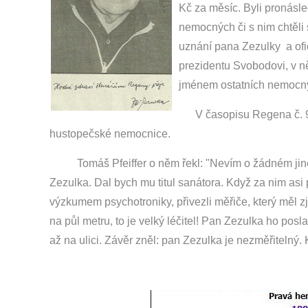
Kč za měsíc. Byli pronásle
nemocných či s nim chtěli s
uznání pana Zezulky a ofic
prezidentu Svobodovi, v n
jménem ostatních nemocnýc
V časopisu Regena č. 9/9
hustopečské nemocnice.
Tomáš Pfeiffer o něm řekl: "Nevím o žádném jiném l
Zezulka. Dal bych mu titul sanátora. Když za nim asi 
výzkumem psychotroniky, přivezli měřiče, který měl zjis
na půl metru, to je velký léčitel! Pan Zezulka ho posl
až na ulici. Závěr zněl: pan Zezulka je nezměřitelný. Kd