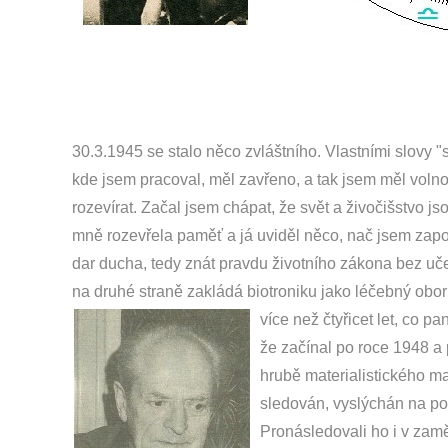
30.3.1945 se stalo něco zvláštního. Vlastními slovy 
kde jsem pracoval, měl zavřeno, a tak jsem měl voln
rozevírat. Začal jsem chápat, že svět a živočišstvo jso
mně rozevřela paměť a já uviděl něco, nač jsem zapom
dar ducha, tedy znát pravdu životního zákona bez uče
na druhé straně zakládá biotroniku jako léčebný obor
více než čtyřicet
let, co pa
že začínal po roce 1948 a
hrubě materialistického m
sledován, vyslýchán na pol
Pronásledovali ho i v zamě