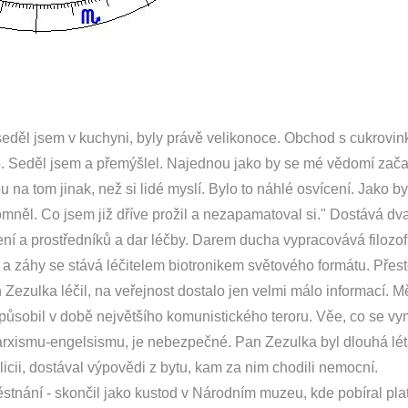
"seděl jsem v kuchyni, byly právě velikonoce. Obchod s cukrovin
o. Seděl jsem a přemýšlel. Najednou jako by se mé vědomí zača
u na tom jinak, než si lidé myslí. Bylo to náhlé osvícení. Jako b
něl. Co jsem již dříve prožil a nezapamatoval si." Dostává dva
ní a prostředníků a dar léčby. Darem ducha vypracovává filozofi
 a záhy se stává léčitelem biotronikem světového formátu. Přest
n Zezulka léčil, na veřejnost dostalo jen velmi málo informací. M
 působil v době největšího komunistického teroru. Věe, co se v
arxismu-engelsismu, je nebezpečné. Pan Zezulka byl dlouhá lé
icii, dostával výpovědi z bytu, kam za nim chodili nemocní.
stnání - skončil jako kustod v Národním muzeu, kde pobíral plat