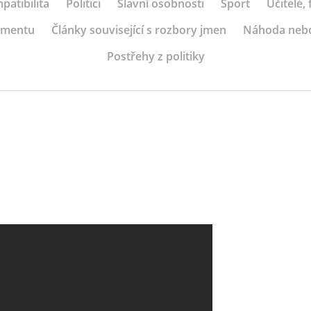
patibilita
Politici
Slavní osobnosti
Sport
Učitelé,
ramentu
Články související s rozbory jmen
Náhoda neb
Postřehy z politiky