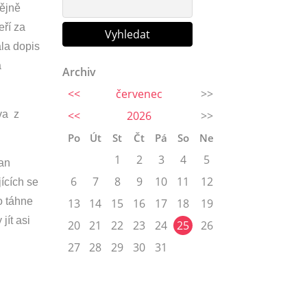
dějně
eří za
ala dopis
a
Archiv
<<
červenec
>>
va z
<<
2026
>>
Po
Út
St
Čt
Pá
So
Ne
1
2
3
4
5
pan
6
7
8
9
10
11
12
jících se
to táhne
13
14
15
16
17
18
19
jít asi
20
21
22
23
24
25
26
27
28
29
30
31