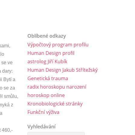
Oblíbené odkazy
Výpočtový program profilu
kami,
Human Design profil
lo
astrolog Jiří Kubík
y se ve
Human Design Jakub Střítežský
 dary:
Genetická trauma
i Bytí a
radix horoskopu narození
o se za
horoskop online
ěl smůlu,
Kronobiologické stránky
ymyká z
Funkční výživa
ta
Vyhledávání
 460,-