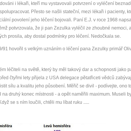
dováni i lékaři, kteří mu vystavovali potvrzení o vyléčení bezna
polupracovat. Přesto se našli stateční, mezi lékaři i pacienty, kt
iální povolení jeho léčení bojovali. Paní E.J. v roce 1968 naps
ěmž potvrzovala, že ji pan Zezulka vyléčil ze zhoubné nemoci, 
h prosila, aby dostal podmínky pro léčení. Nedočkala se.
1 hovořil s velkým uznáním o léčení pana Zezulky primář Oli
éčiteli na světě, který by měl takový dar a schopnosti jako 
před čtyřmi lety přijela z USA delegace pětatřiceti vědců zabýva
tit sílu a kvalitu jeho působení. Měřič se divil - podívejte, ono 
al na druhý konec místnosti - a opět naměřili maximum. Museli by 
yž se s ním loučili, chtěli mu líbat ruku .....