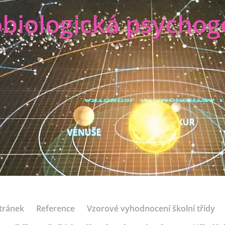
biologická psychog
tránek
Reference
Vzorové vyhodnocení školní třídy