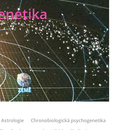
enetika
Astrologie
Chronobiologická psychogenetika