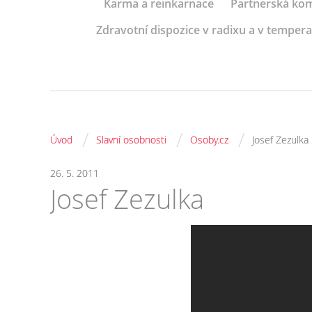
Karma a reinkarnace
Partnerská kom
Zdravotní dispozice v radixu a v tempe
/
/
/
Úvod
Slavní osobnosti
Osoby.cz
Josef Zezulka
26. 5. 2011
Josef Zezulka