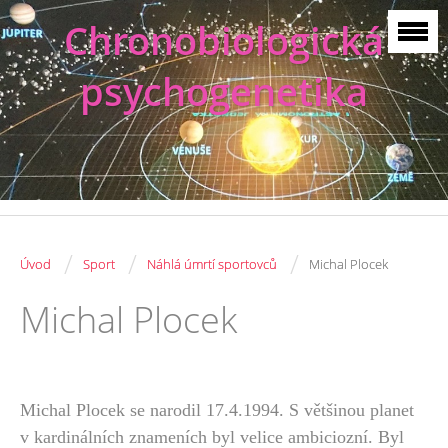
Chronobiologická
psychogenetika
/
/
/
Úvod
Sport
Náhlá úmrtí sportovců
Michal Plocek
Michal Plocek
Michal Plocek se narodil 17.4.1994. S většinou planet
v kardinálních znameních byl velice ambiciozní. Byl