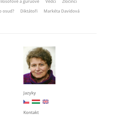
 filosofové a guruové
Vědci
Zločinci
o osud?
Diktátoři
Markéta Davidová
Jazyky
Kontakt