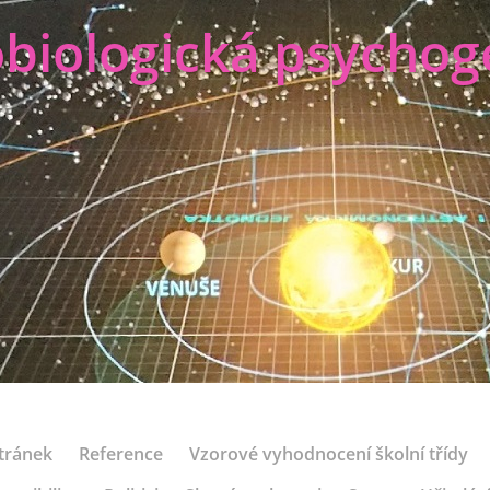
biologická psychog
tránek
Reference
Vzorové vyhodnocení školní třídy