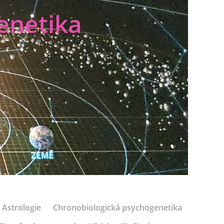
enetika
Astrologie
Chronobiologická psychogenetika