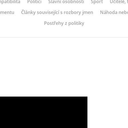
patibilita
Politici
Slavní osobnosti
Sport
Učitelé,
ramentu
Články související s rozbory jmen
Náhoda neb
Postřehy z politiky