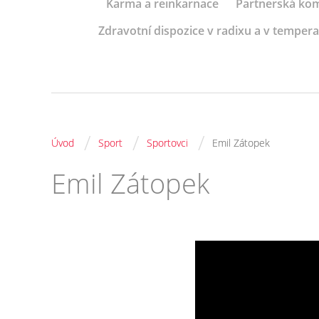
Karma a reinkarnace
Partnerská kom
Zdravotní dispozice v radixu a v tempe
/
/
/
Úvod
Sport
Sportovci
Emil Zátopek
Emil Zátopek