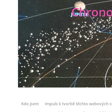
Chrono
Kdo jsem
Impuls k tvorbě těchto webových s