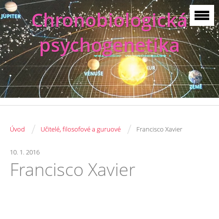
Chronobiologická
psychogenetika
/
/
Úvod
Učitelé, filosofové a guruové
Francisco Xavier
10. 1. 2016
Francisco Xavier