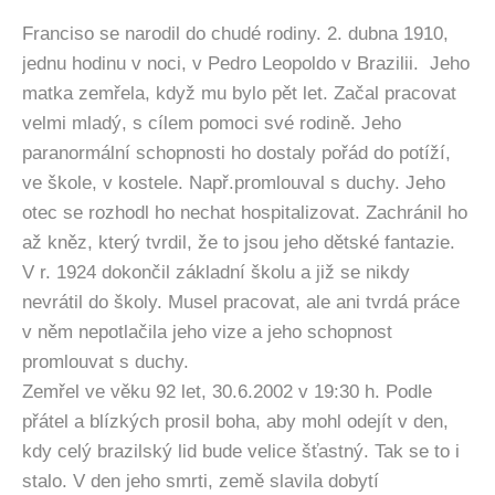
Franciso se narodil do chudé rodiny. 2. dubna 1910,
jednu hodinu v noci, v Pedro Leopoldo v Brazilii. Jeho
matka zemřela, když mu bylo pět let. Začal pracovat
velmi mladý, s cílem pomoci své rodině. Jeho
paranormální schopnosti ho dostaly pořád do potíží,
ve škole, v kostele. Např.promlouval s duchy. Jeho
otec se rozhodl ho nechat hospitalizovat. Zachránil ho
až kněz, který tvrdil, že to jsou jeho dětské fantazie.
V r. 1924 dokončil základní školu a již se nikdy
nevrátil do školy. Musel pracovat, ale ani tvrdá práce
v něm nepotlačila jeho vize a jeho schopnost
promlouvat s duchy.
Zemřel ve věku 92 let, 30.6.2002 v 19:30 h. Podle
přátel a blízkých prosil boha, aby mohl odejít v den,
kdy celý brazilský lid bude velice šťastný. Tak se to i
stalo. V den jeho smrti, země slavila dobytí