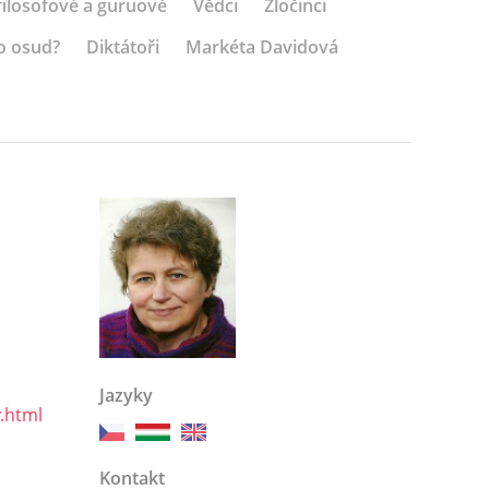
 filosofové a guruové
Vědci
Zločinci
o osud?
Diktátoři
Markéta Davidová
Jazyky
y.html
Kontakt