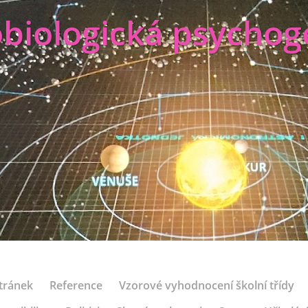
biologická psychog
tránek
Reference
Vzorové vyhodnocení školní třídy