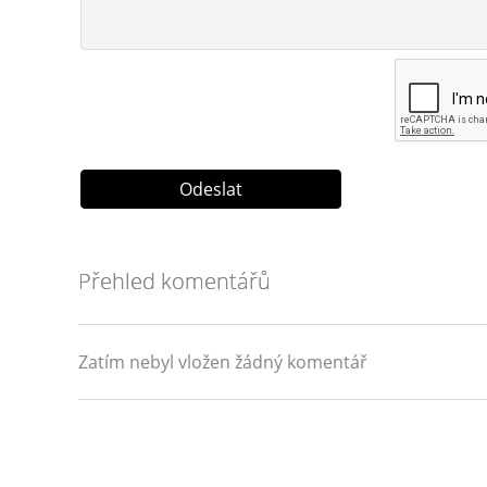
Přehled komentářů
Zatím nebyl vložen žádný komentář