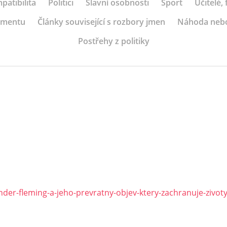
patibilita
Politici
Slavní osobnosti
Sport
Učitelé,
ramentu
Články související s rozbory jmen
Náhoda neb
Postřehy z politiky
nder-fleming-a-jeho-prevratny-objev-ktery-zachranuje-zivot