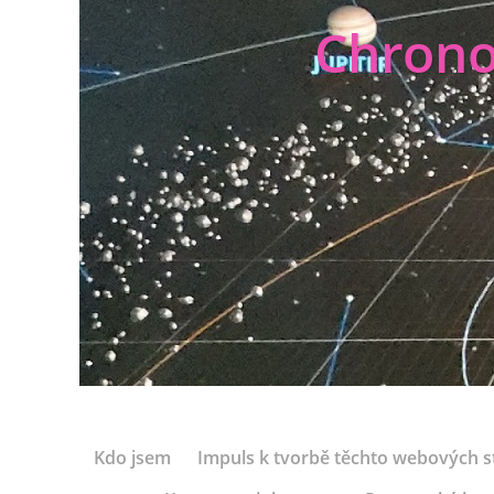
Chrono
Kdo jsem
Impuls k tvorbě těchto webových s