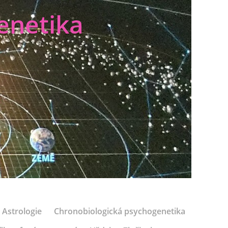
enetika
Astrologie
Chronobiologická psychogenetika