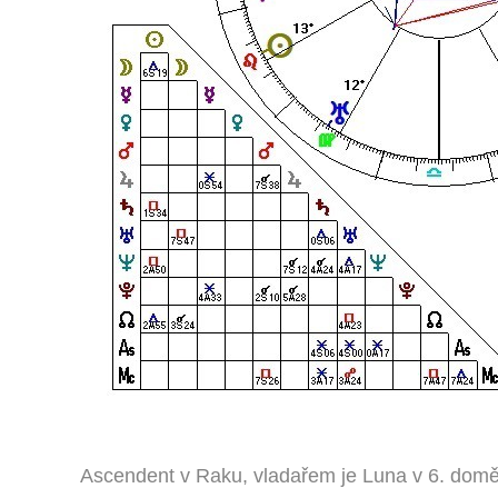
Ascendent v Raku, vladařem je Luna v 6. domě