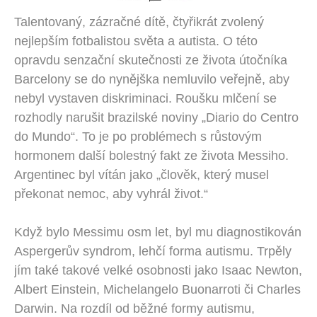
Talentovaný, zázračné dítě, čtyřikrát zvolený
nejlepším fotbalistou světa a autista. O této
opravdu senzační skutečnosti ze života útočníka
Barcelony se do nynějška nemluvilo veřejně, aby
nebyl vystaven diskriminaci. Roušku mlčení se
rozhodly narušit brazilské noviny „Diario do Centro
do Mundo“. To je po problémech s růstovým
hormonem další bolestný fakt ze života Messiho.
Argentinec byl vítán jako „člověk, který musel
překonat nemoc, aby vyhrál život.“
Když bylo Messimu osm let, byl mu diagnostikován
Aspergerův syndrom, lehčí forma autismu. Trpěly
jím také takové velké osobnosti jako Isaac Newton,
Albert Einstein, Michelangelo Buonarroti či Charles
Darwin. Na rozdíl od běžné formy autismu,