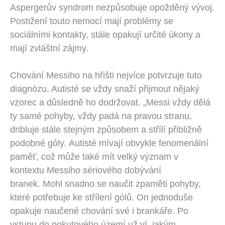
Aspergerův syndrom nezpůsobuje opožděný vývoj.
Postižení touto nemocí mají problémy se
sociálními kontakty, stále opakují určité úkony a
mají zvláštní zájmy.
Chování Messiho na hřišti nejvíce potvrzuje tuto
diagnózu. Autisté se vždy snaží přijmout nějaký
vzorec a důsledně ho dodržovat. „Messi vždy dělá
ty samé pohyby, vždy padá na pravou stranu,
dribluje stále stejným způsobem a střílí přibližně
podobné góly.
Autisté mívají obvykle fenomenální
paměť, což může také mít velký význam v
kontextu Messiho sériového dobývání
branek. Mohl snadno se naučit zpaměti pohyby,
které potřebuje ke střílení gólů. On jednoduše
opakuje naučené chování své i brankáře. Po
vstupu do pokutového území už ví, jakým