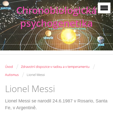
Chronobiologická
psychogenetika
/
/
Úvod
Zdravotní dispozice v radixu a v temperamentu
/
Autismus
Lionel Messi
Lionel Messi
Lionel Messi se narodil 24.6.1987 v Rosario, Santa
Fe, v
Argentině.