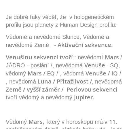
Je dobré taky vědět, že v hologenetickém
profilu jsou planety z Human Design profilu:
Vědomé a nevědomé Slunce, Vědomé a
Aktivační sekvence.
nevědomé Země -
Venušinu sekvenci tvoří
Mars
: nevědomí
/
Venuše -
JÁDRO - poslání /, nevědomá
SQ,
Mars / EQ
Venuše / IQ
vědomý
/ , vědomá
/
Luna / Přitažlivost /,
, nevědomá
nevědomá
Země / vyšší záměr / Perlovou sekvenci
Jupiter.
tvoří vědomý a nevědomý
Mars,
11.
Vědomý
který v horoskopu má v