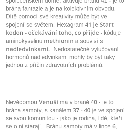
společenském domě, aktivuje bránu 41 - je to
brána fantazie a je na kolektivním obvodu.
Dítě pomocí své kreativity může být ve
41 je Start
spojení se světem. Hexagram
kodon - očekávání toho, co přijde -
kóduje
methionin
aminokyselinu
a souvisí s
nadledvinkami.
Nedostatečné vylučování
hormonů nadledvinkami mohly by být taky
jednou z příčin zdravotních problémů.
Venuši
40
Nevědomou
má v bráně
- je to
37 - 40
brána samoty, s kanálem
je ve spojení
se svou komunitou - jako je rodina, lidé, kteří
6,
se o ni starají. Bránu samoty má v lince