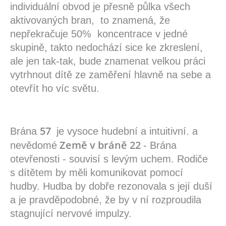
individuální obvod je přesně půlka všech
aktivovaných bran, to znamená, že
nepřekračuje 50% koncentrace v jedné
skupině, takto nedochází sice ke zkreslení,
ale jen tak-tak, bude znamenat velkou práci
vytrhnout dítě ze zaměření hlavně na sebe a
otevřít ho víc světu.
57
Brána
je vysoce hudební a intuitivní. a
Země v bráně 22
nevědomé
- Brána
otevřenosti - souvisí s levým uchem. Rodiče
s dítětem by měli komunikovat pomocí
hudby. Hudba by dobře rezonovala s její duší
a je pravděpodobné, že by v ní rozproudila
stagnující nervové impulzy.