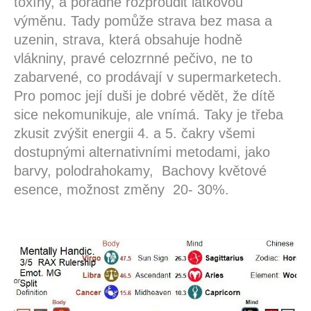
toxíny, a pořádně rozproudit látkovou
výměnu. Tady pomůže strava bez masa a
uzenin, strava, která obsahuje hodně
vlákniny, pravé celozrnné pečivo, ne to
zabarvené, co prodávají v supermarketech.
Pro pomoc její duši je dobré vědět, že dítě
sice nekomunikuje, ale vnímá. Taky je třeba
zkusit zvýšit energii 4. a 5. čakry všemi
dostupnými alternativními metodami, jako
barvy, polodrahokamy, Bachovy květové
esence, možnost změny 20- 30%.