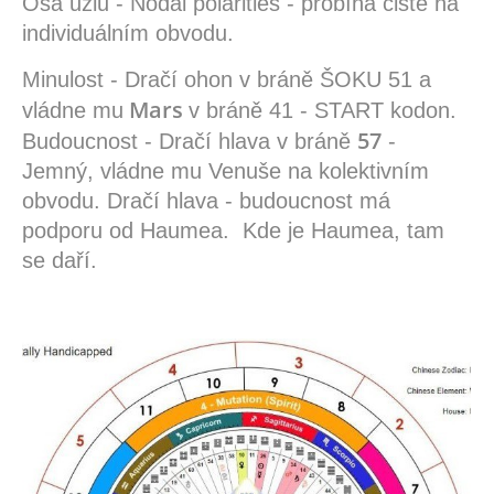
Osa uzlů - Nodal polarities - probíhá čistě na
individuálním obvodu.
Minulost
- Dračí ohon
v bráně ŠOKU
51 a
Mars
vládne mu
v bráně 41 - START kodon.
57
Budoucnost - Dračí hlava v bráně
-
Jemný, vládne mu Venuše na kolektivním
obvodu. Dračí hlava - budoucnost má
podporu od Haumea. Kde je Haumea, tam
se daří.