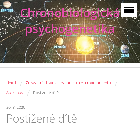
Chronobiologická
psychogenetika
/
/
Úvod
Zdravotní dispozice v radixu a v temperamentu
/
Autismus
Postižené dítě
26. 8. 2020
Postižené dítě