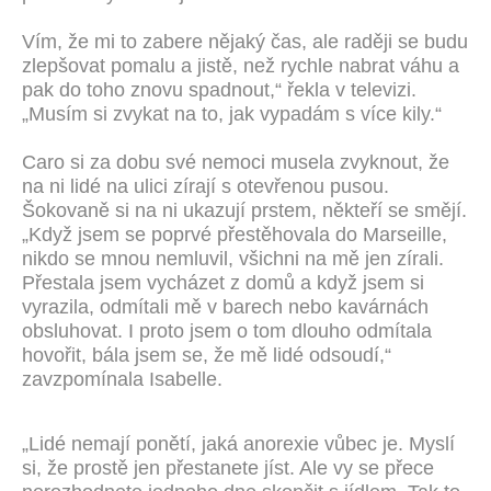
Vím, že mi to zabere nějaký čas, ale raději se budu
zlepšovat pomalu a jistě, než rychle nabrat váhu a
pak do toho znovu spadnout,“ řekla v televizi.
„Musím si zvykat na to, jak vypadám s více kily.“
Caro si za dobu své nemoci musela zvyknout, že
na ni lidé na ulici zírají s otevřenou pusou.
Šokovaně si na ni ukazují prstem, někteří se smějí.
„Když jsem se poprvé přestěhovala do Marseille,
nikdo se mnou nemluvil, všichni na mě jen zírali.
Přestala jsem vycházet z domů a když jsem si
vyrazila, odmítali mě v barech nebo kavárnách
obsluhovat. I proto jsem o tom dlouho odmítala
hovořit, bála jsem se, že mě lidé odsoudí,“
zavzpomínala Isabelle.
„Lidé nemají ponětí, jaká anorexie vůbec je. Myslí
si, že prostě jen přestanete jíst. Ale vy se přece