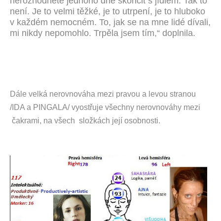
nerozhodnete jednoho dne skončit s jídlem. Tak to
není. Je to velmi těžké, je to utrpení, je to hluboko
v každém nemocném. To, jak se na mne lidé dívali,
mi nikdy nepomohlo. Trpěla jsem tím,“ doplnila.
Dále velká nerovnováha mezi pravou a levou stranou
/IDA a PINGALA/ vyostřuje všechny nerovnováhy mezi
čakrami, na všech složkách její osobnosti.