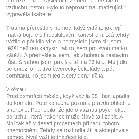
protože někde zaslechla, že děti na čerstvém
vzduchu rostou. Bylo to naprosto traumatizující,“
vyprávěla Isabelle.
Trauma přerostlo v nemoc, když viděla, jak její
matka bojuje s třicetikilovým kanystrem. „Já tehdy
vážila o pět kilo více a pomyslela jsem si: jsem
těžší než ten kanystr, tak to jsem pro svou matku
zátěží. A přemýšlela jsem, jak zhubnu a zastavím
růst. S váhou jsem pak šla až na 26 kilo. Mé jídlo
se omezilo na dva čtverečky čokolády a pět
cornflaků. To jsem jedla celý den,“ líčila.
V kómatu
Před osmnácti měsíci, když vážila 55 liber, upadla
do kómatu. Poté konečně poznala pravdu ohledně
anorexie. Pochopila, že jde o vážnou psychickou
poruchu, která nakonec může člověka i zabít. A
činí tak až v deseti procentech případů tohoto
onemocnění. Tehdy se rozhodla žít a akceptovala
pomoc. Nyní váží jednatřicet kilo.