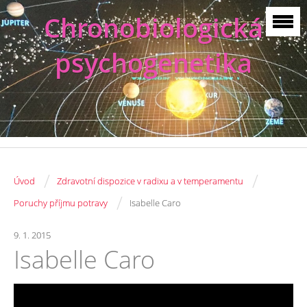
Chronobiologická
psychogenetika
/
/
Úvod
Zdravotní dispozice v radixu a v temperamentu
/
Poruchy příjmu potravy
Isabelle Caro
9. 1. 2015
Isabelle Caro