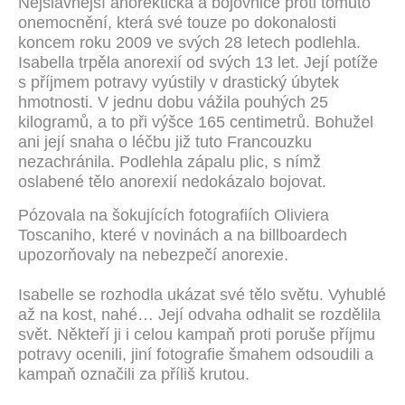
Nejslavnější anorektička a bojovnice proti tomuto
onemocnění, která své touze po dokonalosti
koncem roku 2009 ve svých 28 letech podlehla.
Isabella trpěla anorexií od svých 13 let. Její potíže
s příjmem potravy vyústily v drastický úbytek
hmotnosti. V jednu dobu vážila pouhých 25
kilogramů, a to při výšce 165 centimetrů. Bohužel
ani její snaha o léčbu již tuto Francouzku
nezachránila. Podlehla zápalu plic, s nímž
oslabené tělo anorexií nedokázalo bojovat.
Pózovala na šokujících fotografiích Oliviera
Toscaniho, které v novinách a na billboardech
upozorňovaly na nebezpečí anorexie.
Isabelle se rozhodla ukázat své tělo světu. Vyhublé
až na kost, nahé… Její odvaha odhalit se rozdělila
svět. Někteří ji i celou kampaň proti poruše příjmu
potravy ocenili, jiní fotografie šmahem odsoudili a
kampaň označili za příliš krutou.