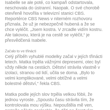
Isabelle se ale poté, co kampaň odstartovala,
neschovala do ústranní. Naopak. O své chorobě
otevřeně hovořila v televizní stanici CBS.
Reportérce CBS News v niterném rozhovoru
přiznala, že už je nebezpečně hubená a že se
chce vyléčit. „Jsem kostra. V zrcadle vidím kostru.
Ale takovou, která je na cestě se vyléčit,“ je
přesvědčená Isabele.
Začalo to ve třinácti
Celý příběh vyhublé modelky začal v jejích třinácti
letech. Matka trpěla vážnými depresemi, otec byl
vždy někde na cestách. Dětství strávila vlastně v
izolaci, stranou od lidí, učila se doma. „Bylo to
velmi komplikované, velmi obtížné a velmi
bolestné dětství,“ řekla CBS.
Matka podle jejích slov trpěla velkou fóbii, že
jednou vyroste. „Spoustu času strávila tím, že
kontrolovala mou výšku. Nepouštěla mě ven,