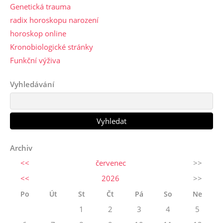
Genetická trauma
radix horoskopu narození
horoskop online
Kronobiologické stránky
Funkční výživa
Vyhledávání
Archiv
<<
červenec
>>
<<
2026
>>
Po
Út
St
Čt
Pá
So
Ne
1
2
3
4
5