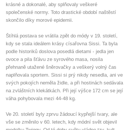
krásné a dokonalé, aby splňovaly veškeré
společenské normy. Toto drastické období naštěstí
skončilo díky morové epidemii.
Štíhlá postava se vrátila zpět do módy v 19. století,
kdy se stala ideálem krásy císařovna Sissi. Ta byla
podle historiků doslova posedlá dietami - jedla jen
ovoce a pila šťávu ze syrového masa, nosila
přehnaně utažené šněrovačky a veškerý volný čas
naplňovala sportem. Sissi si prý nikdy nesedla, ani ve
svých pokojích neměla židle, a při hostinách sedávala
na zvláštních klekátkách. Při její výšce 172 cm se její
váha pohybovala mezi 44-48 kg.
Ve 20. století byly zprvu žádoucí kypřejší tvary, ale
vše se změnilo v 60. letech, kdy módní svět objevil
modelku Twiggy. Od té doby světu vládne tzv. kult