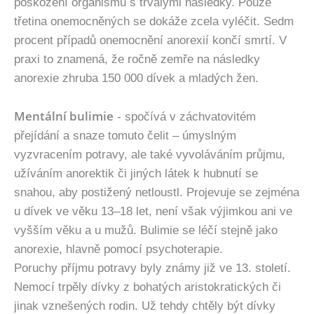
poškození organismu s trvalými následky. Pouze
třetina onemocněných se dokáže zcela vyléčit. Sedm
procent případů onemocnění anorexií končí smrtí. V
praxi to znamená, že ročně zemře na následky
anorexie zhruba 150 000 dívek a mladých žen.
Mentální bulimie
- spočívá v záchvatovitém
přejídání a snaze tomuto čelit – úmyslným
vyzvracením potravy, ale také vyvoláváním průjmu,
užíváním anorektik či jiných látek k hubnutí se
snahou, aby postižený netloustl. Projevuje se zejména
u dívek ve věku 13–18 let, není však výjimkou ani ve
vyšším věku a u mužů. Bulimie se léčí stejně jako
anorexie, hlavně pomocí psychoterapie.
Poruchy příjmu potravy byly známy již ve 13. století.
Nemocí trpěly dívky z bohatých aristokratických či
jinak vznešených rodin. Už tehdy chtěly být dívky