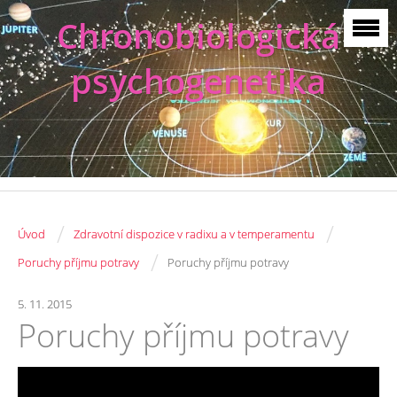
Chronobiologická
psychogenetika
/
/
Úvod
Zdravotní dispozice v radixu a v temperamentu
/
Poruchy příjmu potravy
Poruchy příjmu potravy
5. 11. 2015
Poruchy příjmu potravy