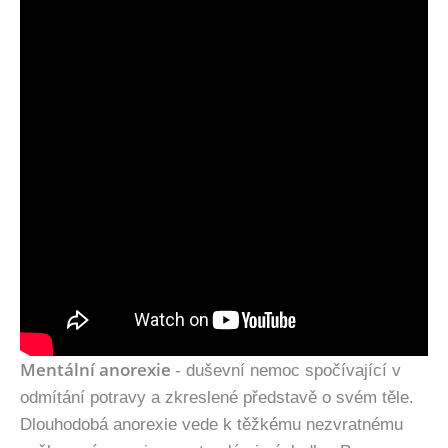
Mentální anorexie
- duševní nemoc spočívající v
odmítání potravy a zkreslené představě o svém těle.
Dlouhodobá anorexie vede k těžkému nezvratnému