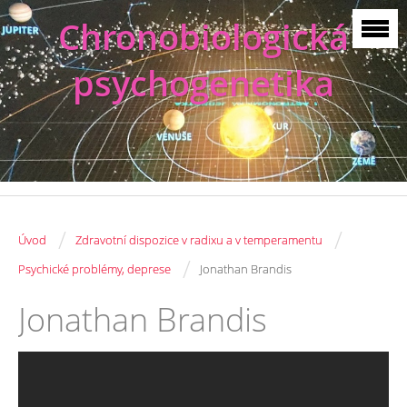
Chronobiologická
psychogenetika
/
/
Úvod
Zdravotní dispozice v radixu a v temperamentu
/
Psychické problémy, deprese
Jonathan Brandis
Jonathan Brandis