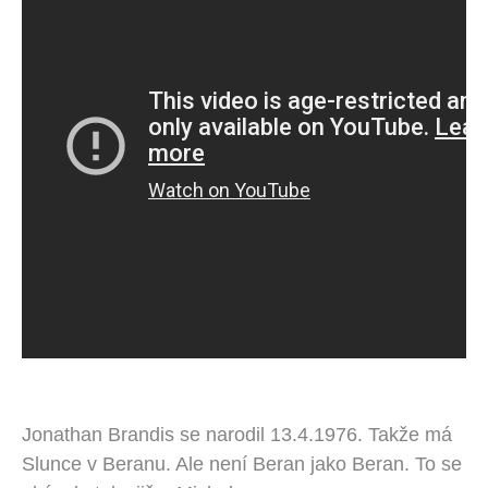
Jonathan Brandis se narodil 13.4.1976. Takže má
Slunce v Beranu. Ale není Beran jako Beran. To se