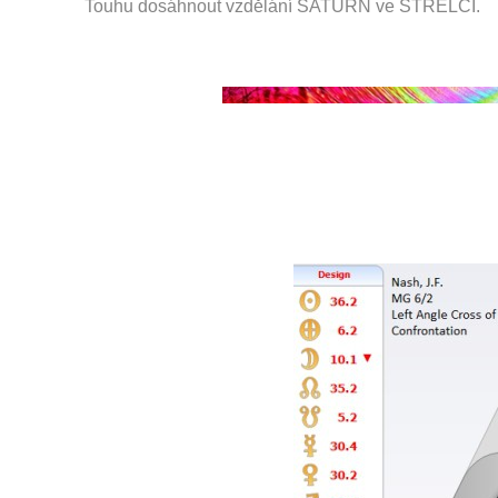
Touhu dosáhnout vzdělání SATURN ve STŘELCI.