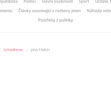
patibilita
Politici
Slavní osobnosti
Sport
Učitelé,
ramentu
Články související s rozbory jmen
Náhoda neb
Postřehy z politiky
/
/
Schizofrenie
John F.NASH