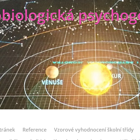
biologická psychog
tránek
Reference
Vzorové vyhodnocení školní třídy