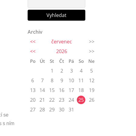
Archiv
<<
červenec
>>
<<
2026
>>
Po
Út
St
Čt
Pá
So
Ne
1
2
3
4
5
6
7
8
9
10
11
12
13
14
15
16
17
18
19
20
21
22
23
24
25
26
27
28
29
30
31
í se
s s ním