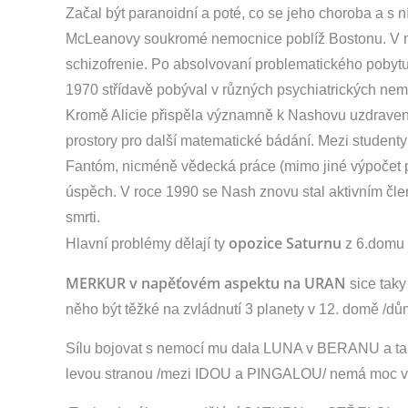
Začal být paranoidní a poté, co se jeho choroba a s n
McLeanovy soukromé nemocnice poblíž Bostonu. V ne
schizofrenie. Po absolvovaní problematického pobytu 
1970 střídavě pobýval v různých psychiatrických nemo
Kromě Alicie přispěla významně k Nashovu uzdravení P
prostory pro další matematické bádání. Mezi studenty 
Fantóm, nicméně vědecká práce (mimo jiné výpočet p
úspěch. V roce 1990 se Nash znovu stal aktivním čle
smrti.
opozice Saturnu
Hlavní problémy dělají ty
z 6.domu 
MERKUR v napěťovém aspektu na URAN
sice taky
něho být těžké na zvládnutí 3 planety v 12. domě /dům
Sílu bojovat s nemocí mu dala LUNA v BERANU a ta
levou stranou /mezi IDOU a PINGALOU/ nemá moc v