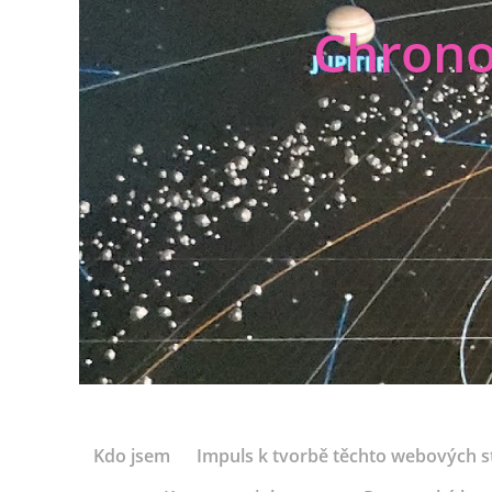
Chrono
Kdo jsem
Impuls k tvorbě těchto webových s