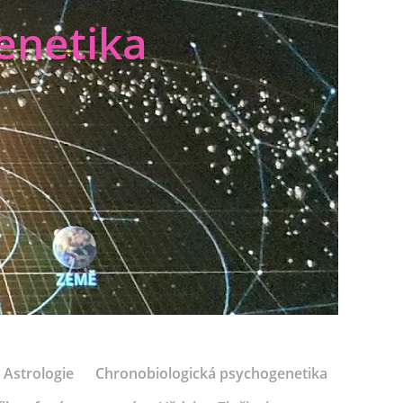
enetika
Astrologie
Chronobiologická psychogenetika