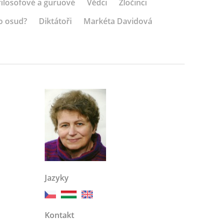
 filosofové a guruové
Vědci
Zločinci
o osud?
Diktátoři
Markéta Davidová
Jazyky
Kontakt