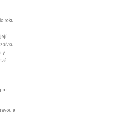
í
do roku
její
ezdívku
ily
své
 pro
ravou a