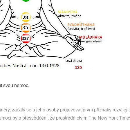
ut svou nemoc.
éry, začaly se u jeho osoby projevovat první příznaky rozvíjejíc
nemoci bylo přesvědčení, že prostřednictvím The New York Time