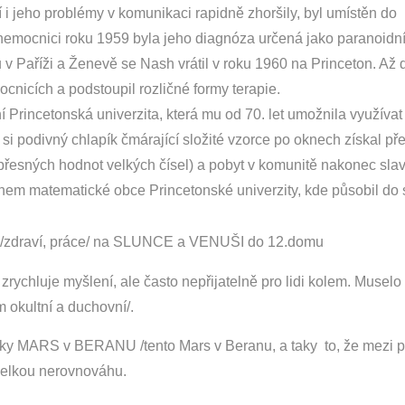
í i jeho problémy v komunikaci rapidně zhoršily, byl umístěn do
mocnici roku 1959 byla jeho diagnóza určená jako paranoidn
v Paříži a Ženevě se Nash vrátil v roku 1960 na Princeton. Až 
cnicích a podstoupil rozličné formy terapie.
rincetonská univerzita, která mu od 70. let umožnila využívat 
si podivný chlapík čmárající složité vzorce po oknech získal př
řesných hodnot velkých čísel) a pobyt v komunitě nakonec slav
nem matematické obce Princetonské univerzity, kde působil do 
/zdraví, práce/ na SLUNCE a VENUŠI do 12.domu
 zrychluje myšlení, ale často nepřijatelně pro lidi kolem. Muselo
 okultní a duchovní/.
ky MARS v BERANU /tento Mars v Beranu, a taky to, že mezi p
elkou nerovnováhu.