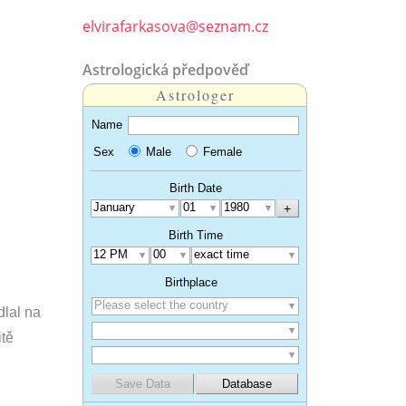
elvirafarkasova@seznam.cz
Astrologická předpověď
dlal na
itě