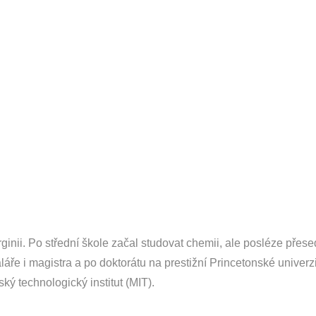
ginii. Po střední škole začal studovat chemii, ale posléze přese
aláře i magistra a po doktorátu na prestižní Princetonské univerz
ký technologický institut (MIT).