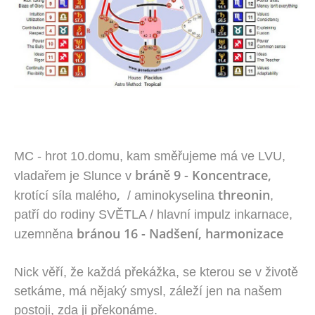
MC - hrot 10.domu, kam směřujeme má ve LVU,
bráně 9 - Koncentrace,
vladařem je Slunce v
,
threonin
krotící síla malého
/ aminokyselina
,
patří do rodiny SVĚTLA / hlavní impulz inkarnace,
bránou 16 - Nadšení, harmonizace
uzemněna
Nick věří, že každá překážka, se kterou se v životě
setkáme, má nějaký smysl, záleží jen na našem
postoji, zda ji překonáme.