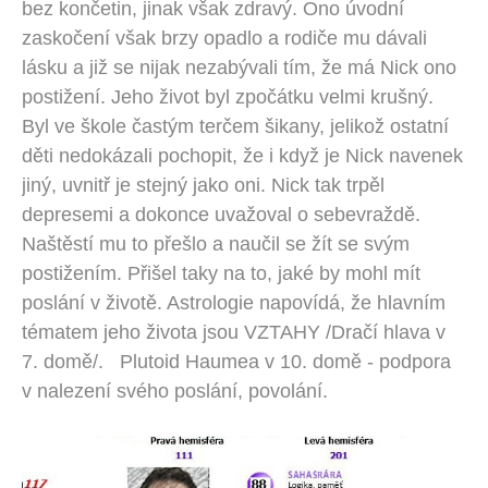
bez končetin, jinak však zdravý. Ono úvodní
zaskočení však brzy opadlo a rodiče mu dávali
lásku a již se nijak nezabývali tím, že má Nick ono
postižení. Jeho život byl zpočátku velmi krušný.
Byl ve škole častým terčem šikany, jelikož ostatní
děti nedokázali pochopit, že i když je Nick navenek
jiný, uvnitř je stejný jako oni. Nick tak trpěl
depresemi a dokonce uvažoval o sebevraždě.
Naštěstí mu to přešlo a naučil se žít se svým
postižením. Přišel taky na to, jaké by mohl mít
poslání v životě. Astrologie napovídá, že hlavním
tématem jeho života jsou VZTAHY /Dračí hlava v
7. domě/. Plutoid Haumea v 10. domě - podpora
v nalezení svého poslání, povolání.