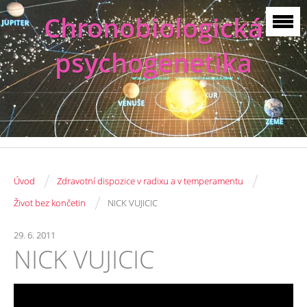
Chronobiologická
psychogenetika
/
/
Úvod
Zdravotní dispozice v radixu a v temperamentu
/
Život bez končetin
NICK VUJICIC
29. 6. 2011
NICK VUJICIC