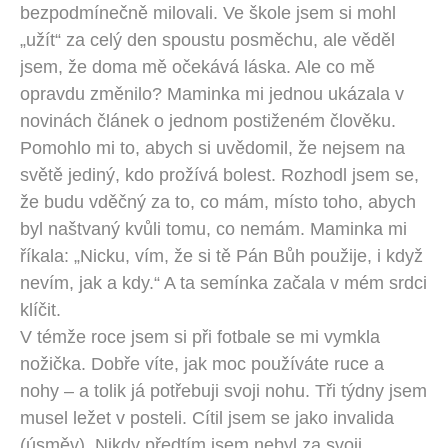
bezpodmínečně milovali. Ve škole jsem si mohl
„užít“ za celý den spoustu posměchu, ale věděl
jsem, že doma mě očekává láska. Ale co mě
opravdu změnilo? Maminka mi jednou ukázala v
novinách článek o jednom postiženém člověku.
Pomohlo mi to, abych si uvědomil, že nejsem na
světě jediný, kdo prožívá bolest. Rozhodl jsem se,
že budu vděčný za to, co mám, místo toho, abych
byl naštvaný kvůli tomu, co nemám. Maminka mi
říkala: „Nicku, vím, že si tě Pán Bůh použije, i když
nevím, jak a kdy.“ A ta semínka začala v mém srdci
klíčit.
V témže roce jsem si při fotbale se mi vymkla
nožička. Dobře víte, jak moc používáte ruce a
nohy – a tolik já potřebuji svoji nohu. Tři týdny jsem
musel ležet v posteli. Cítil jsem se jako invalida
(úsměv). Nikdy předtím jsem nebyl za svoji