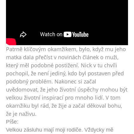
Patrně klíčovým okamžikem, bylo, když mu jeho
matka dala přečíst v novinách článek o muži,
který měl podobné postižení. Nick v tu chvíli
pochopil, že není jediný, kdo byl postaven před
podobný problém. Nakonec si začal
uvědomovat, že jeho životní úspěchy mohou být
velkou životní inspirací pro mnoho lidí. V tom
okamžiku byl rád, že žije a začal děkoval bohu,
že je naživu.
Píše:
Velkou zásluhu mají moji rodiče. Vždycky mě