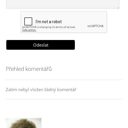
Přehled komentářů
Zatím nebyl vložen žádný komentář