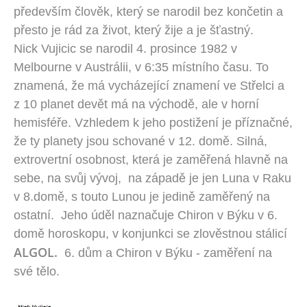
především člověk, který se narodil bez končetin a
přesto je rád za život, který žije a je šťastný.
Nick Vujicic se narodil 4. prosince 1982 v
Melbourne v Austrálii, v 6:35 místního času. To
znamená, že má vycházející znamení ve Střelci a
z 10 planet devět má na východě, ale v horní
hemisféře. Vzhledem k jeho postižení je příznačné,
že ty planety jsou schované v 12. domě. Silná,
extrovertní osobnost, která je zaměřená hlavně na
sebe, na svůj vývoj, na západě je jen Luna v Raku
v 8.domě, s touto Lunou je jedině zaměřený na
ostatní. Jeho úděl naznačuje Chiron v Býku v 6.
domě horoskopu, v konjunkci se zlověstnou stálicí
ALGOL.
6. dům a Chiron v Býku - zaměření na
své tělo.