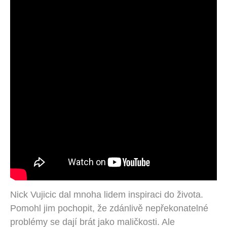
Nick Vujicic dal mnoha lidem inspiraci do života.
Pomohl jim pochopit, že zdánlivě nepřekonatelné
problémy se dají brát jako maličkosti. Ale