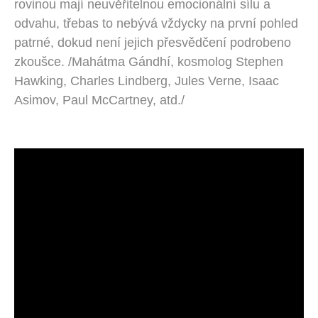
rovinou mají neuvěřitelnou emocionální sílu a
odvahu, třebas to nebývá vždycky na první pohled
patrné, dokud není jejich přesvědčení podrobeno
zkoušce. /Mahátma Gándhí, kosmolog Stephen
Hawking, Charles Lindberg, Jules Verne, Isaac
Asimov, Paul McCartney, atd./