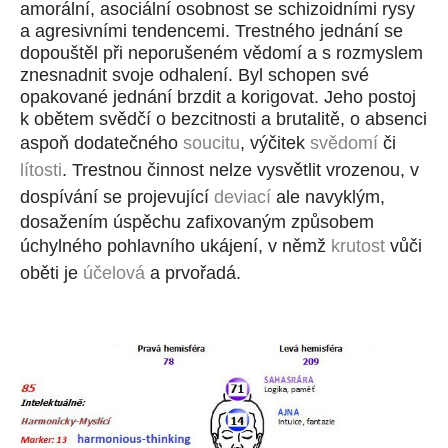
amorální, asociální osobnost se schizoidními rysy
a agresivními tendencemi. Trestného jednání se
dopouštěl při neporušeném vědomí a s rozmyslem
znesnadnit svoje odhalení. Byl schopen své
opakované jednání brzdit a korigovat. Jeho postoj
k obětem svědčí o bezcitnosti a brutalitě, o absenci
aspoň dodatečného
soucitu
, výčitek
svědomí
či
lítosti
. Trestnou činnost nelze vysvětlit vrozenou, v
dospívání se projevující
deviací
ale navyklým,
dosažením úspěchu zafixovaným způsobem
úchylného pohlavního ukájení, v němž
krutost
vůči
oběti je
účelová
a prvořadá.