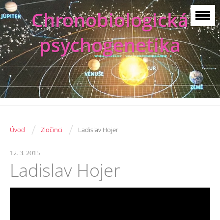
Chronobiologická
psychogenetika
/
/
Úvod
Zločinci
Ladislav Hojer
12. 3. 2015
Ladislav Hojer