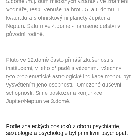
5.domě /m.j. dům milostných vztahů/ / ve znamení
Vodnáře, resp. Venuše na hrotu 5. a 6.domu, T-
kvadratura s ohniskovými planety Jupiter a
Neptun. Saturn ve 4.domě - narušené dětství v
původní rodině,
Pluto ve 12.domě často přináší zkušenosti s
institucemi, v jeho případě s vězením. všechny
tyto problematické astrologické indikace mohou být
vysvětlením jeho osobnosti. Omezené duševní
schopnosti: Silně poškozená konjunkce
Jupiter/Neptun ve 3.domě.
Podle znaleckých posudků z
oboru psychiatrie,
sexuologie
a psychologie
byl primitivní psychopat
,