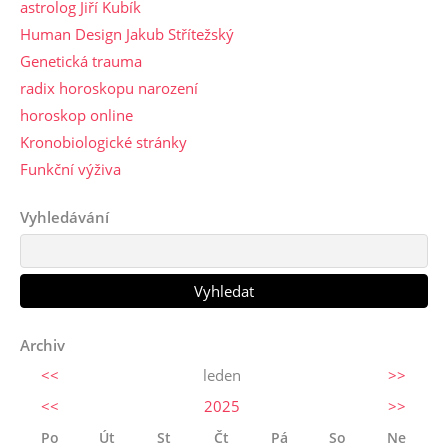
astrolog Jiří Kubík
Human Design Jakub Střítežský
Genetická trauma
radix horoskopu narození
horoskop online
Kronobiologické stránky
Funkční výživa
Vyhledávání
Archiv
<<
leden
>>
<<
2025
>>
Po
Út
St
Čt
Pá
So
Ne