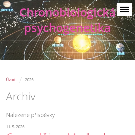
Chronobiologická
psychogenetika
/
Úvod
2026
Archiv
Nalezené příspěvky
11. 5. 2026