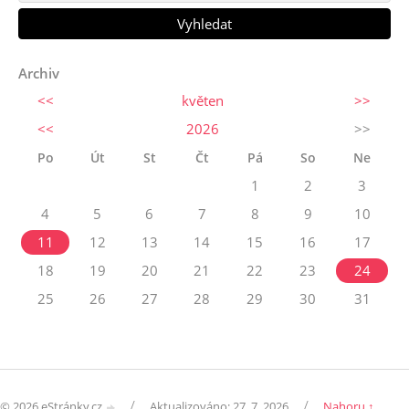
Archiv
<<
květen
>>
<<
2026
>>
Po
Út
St
Čt
Pá
So
Ne
1
2
3
4
5
6
7
8
9
10
11
12
13
14
15
16
17
18
19
20
21
22
23
24
25
26
27
28
29
30
31
/
/
© 2026 eStránky.cz
Aktualizováno: 27. 7. 2026
Nahoru ↑