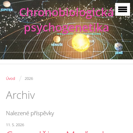
Chronobiologická
psychogenetika
/
Úvod
2026
Archiv
Nalezené příspěvky
11. 5. 2026