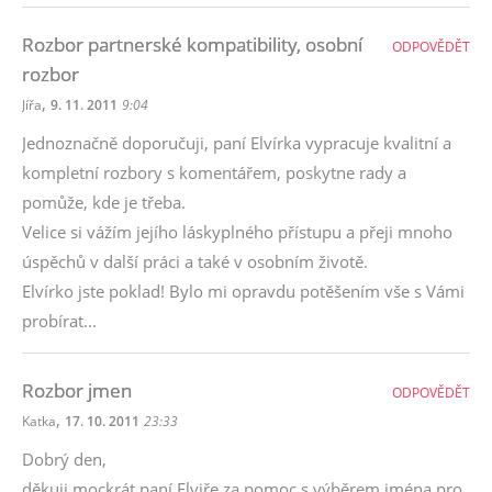
Rozbor partnerské kompatibility, osobní
ODPOVĚDĚT
rozbor
,
Jířa
9. 11. 2011
9:04
Jednoznačně doporučuji, paní Elvírka vypracuje kvalitní a
kompletní rozbory s komentářem, poskytne rady a
pomůže, kde je třeba.
Velice si vážím jejího láskyplného přístupu a přeji mnoho
úspěchů v další práci a také v osobním životě.
Elvírko jste poklad! Bylo mi opravdu potěšením vše s Vámi
probírat...
Rozbor jmen
ODPOVĚDĚT
,
Katka
17. 10. 2011
23:33
Dobrý den,
děkuji mockrát paní Elviře za pomoc s výběrem jména pro