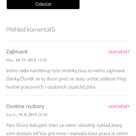
Přehled komentářů
Zajímavé
ODPOVĚDĚT
,
Jitka
24. 11. 2012
13:50
Velmi ráda navštěvuji tyto stránky.Jsou tu velmi zajímavé
články.Člověk se tu dozví proč se staly určité události.Přeji
hodně pracovních i osobních úspěchů.Jitka
Osobne rozbory
ODPOVĚDĚT
,
Eva V.
10. 8. 2012
20:48
Pani Elvira dakujem Vam za velmi obsiahly vyklad,ktory
som dostala od Vas pre mna i manzela.Vasa praca je velmi