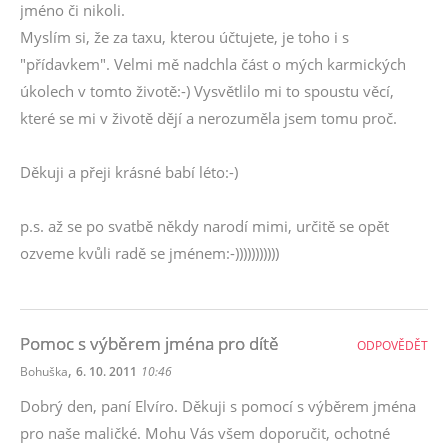
jméno či nikoli.
Myslím si, že za taxu, kterou účtujete, je toho i s
"přídavkem". Velmi mě nadchla část o mých karmických
úkolech v tomto životě:-) Vysvětlilo mi to spoustu věcí,
které se mi v životě dějí a nerozuměla jsem tomu proč.
Děkuji a přeji krásné babí léto:-)
p.s. až se po svatbě někdy narodí mimi, určitě se opět
ozveme kvůli radě se jménem:-)))))))))))
Pomoc s výběrem jména pro dítě
ODPOVĚDĚT
,
Bohuška
6. 10. 2011
10:46
Dobrý den, paní Elvíro. Děkuji s pomocí s výběrem jména
pro naše maličké. Mohu Vás všem doporučit, ochotné