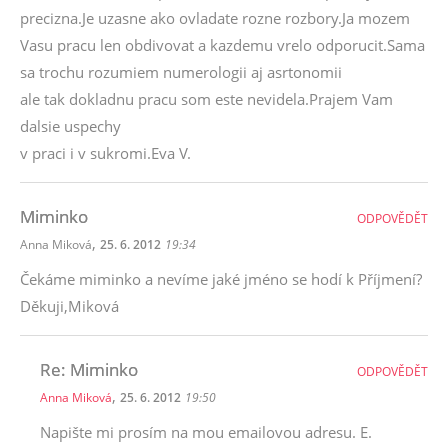
precizna.Je uzasne ako ovladate rozne rozbory.Ja mozem
Vasu pracu len obdivovat a kazdemu vrelo odporucit.Sama
sa trochu rozumiem numerologii aj asrtonomii
ale tak dokladnu pracu som este nevidela.Prajem Vam
dalsie uspechy
v praci i v sukromi.Eva V.
Miminko
ODPOVĚDĚT
,
Anna Miková
25. 6. 2012
19:34
Čekáme miminko a nevíme jaké jméno se hodí k Příjmení?
Děkuji,Miková
Re: Miminko
ODPOVĚDĚT
,
Anna Miková
25. 6. 2012
19:50
Napište mi prosím na mou emailovou adresu. E.