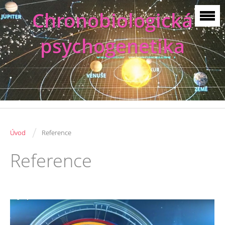
Chronobiologická
psychogenetika
/
Úvod
Reference
Reference