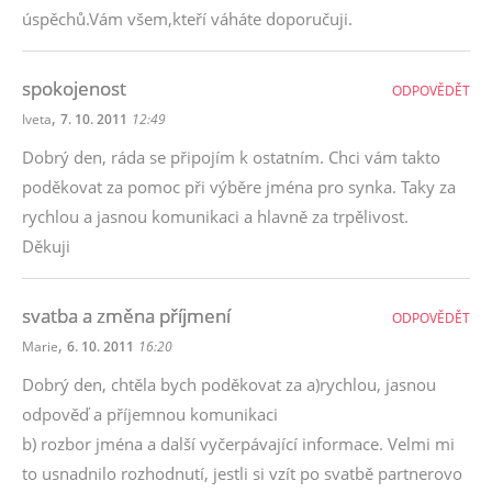
úspěchů.Vám všem,kteří váháte doporučuji.
spokojenost
ODPOVĚDĚT
,
Iveta
7. 10. 2011
12:49
Dobrý den, ráda se připojím k ostatním. Chci vám takto
poděkovat za pomoc při výběre jména pro synka. Taky za
rychlou a jasnou komunikaci a hlavně za trpělivost.
Děkuji
svatba a změna příjmení
ODPOVĚDĚT
,
Marie
6. 10. 2011
16:20
Dobrý den, chtěla bych poděkovat za a)rychlou, jasnou
odpověď a příjemnou komunikaci
b) rozbor jména a další vyčerpávající informace. Velmi mi
to usnadnilo rozhodnutí, jestli si vzít po svatbě partnerovo