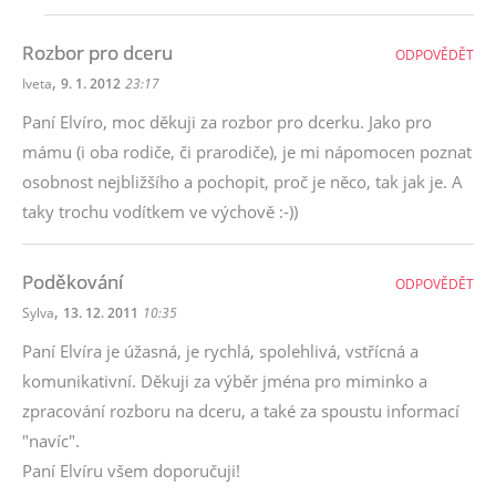
Rozbor pro dceru
ODPOVĚDĚT
,
Iveta
9. 1. 2012
23:17
Paní Elvíro, moc děkuji za rozbor pro dcerku. Jako pro
mámu (i oba rodiče, či prarodiče), je mi nápomocen poznat
osobnost nejbližšího a pochopit, proč je něco, tak jak je. A
taky trochu vodítkem ve výchově :-))
Poděkování
ODPOVĚDĚT
,
Sylva
13. 12. 2011
10:35
Paní Elvíra je úžasná, je rychlá, spolehlivá, vstřícná a
komunikativní. Děkuji za výběr jména pro miminko a
zpracování rozboru na dceru, a také za spoustu informací
"navíc".
Paní Elvíru všem doporučuji!