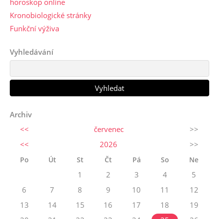
horoskop online
Kronobiologické stránky
Funkční výživa
Vyhledávání
Archiv
<<
červenec
>>
<<
2026
>>
Po
Út
St
Čt
Pá
So
Ne
1
2
3
4
5
6
7
8
9
10
11
12
13
14
15
16
17
18
19