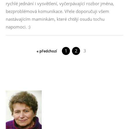
rychlé jednání i vysvětlení, vyčerpávající rozbor jména,
bezproblémová komunikace. Vřele doporučuji všem
nastávajícím maminkám, které chtějí osudu tochu
napomoci. :)
1
2
3
« předchozí