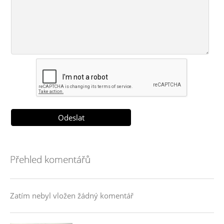
Přehled komentářů
Zatím nebyl vložen žádný komentář