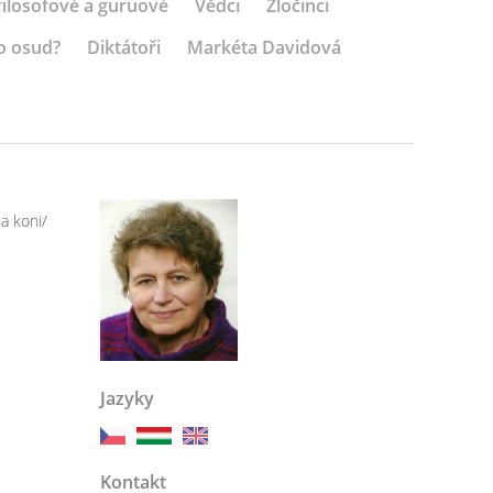
 filosofové a guruové
Vědci
Zločinci
o osud?
Diktátoři
Markéta Davidová
a koni/
Jazyky
Kontakt