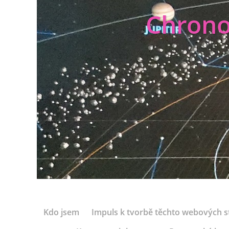
Chrono
Kdo jsem
Impuls k tvorbě těchto webových s