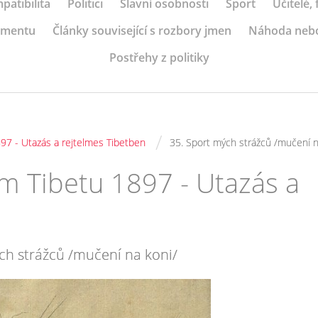
patibilita
Politici
Slavní osobnosti
Sport
Učitelé,
ramentu
Články související s rozbory jmen
Náhoda neb
Postřehy z politiky
/
97 - Utazás a rejtelmes Tibetben
35. Sport mých strážců /mučení n
m Tibetu 1897 - Utazás a
ch strážců /mučení na koni/