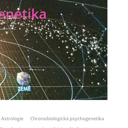
enetika
Astrologie
Chronobiologická psychogenetika