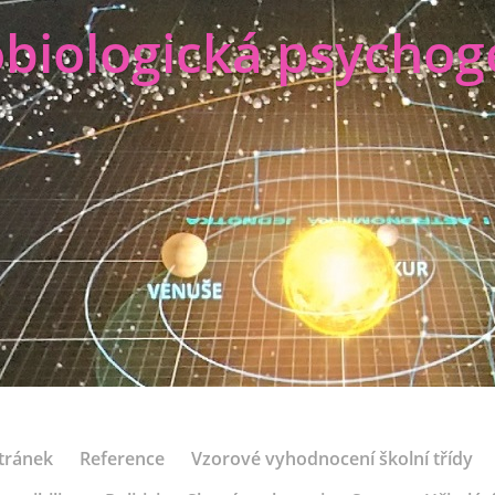
biologická psychog
tránek
Reference
Vzorové vyhodnocení školní třídy