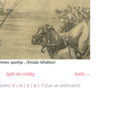
Zpět do složky
Další →
ázení:
3
|
4
|
5
|
6
|
7
(čas ve vteřinách)